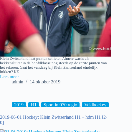
Klein Zwitserland laat punten schieten Almere wacht als
hekkensluiter in de hoofdklasse nog steeds op de eerste punten van
het seizoen. Gaat het vandaag bij Klein Zwitserland eindelijk
lukken? KZ…
Lees meer
2019-
admin
14 oktober 2019
10-
13
Klein
Zwitserland
H1
2019
,
H1
,
Sport in 070 regio
,
Veldhockey
–
Almere
2019-06-01 Hockey: Klein Zwitserland H1 – hdm H1 [2-
H1
0]
[1-
1]