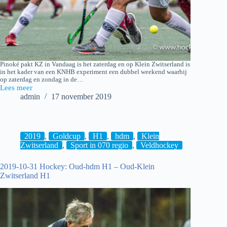
Pinoké pakt KZ in Vandaag is het zaterdag en op Klein Zwitserland is
in het kader van een KNHB experiment een dubbel weekend waarbij
op zaterdag en zondag in de…
Lees meer
2019-
admin
17 november 2019
11-
16
Klein
Zwitserland
H1
2019
,
Goldcup
,
H1
,
hdm
,
Klein
–
Zwitserland
,
Sport in 070 regio
,
Veldhockey
Pinoké
H1
2019-10-31 Hockey: Oud-hdm H1 – Oud-Klein
[1-
Zwitserland H1
5]