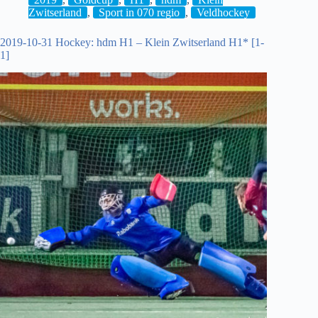
H1
Zwitserland
,
Sport in 070 regio
,
Veldhockey
–
Oud-
2019-10-31 Hockey: hdm H1 – Klein Zwitserland H1* [1-
Klein
1]
Zwitserland
H1