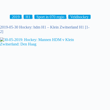
01
Hockey:
Klein
Zwitserland
2019
,
H1
,
Sport in 070 regio
,
Veldhockey
H1
–
2019-05-30 Hockey: hdm H1 – Klein Zwitserland H1 [1-
hdm
2]
H1
[2-
0]