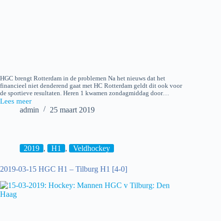
HGC brengt Rotterdam in de problemen Na het nieuws dat het
financieel niet denderend gaat met HC Rotterdam geldt dit ook voor
de sportieve resultaten. Heren 1 kwamen zondagmiddag door…
Lees meer
2019-
admin
25 maart 2019
03-
24
HGC
H1
–
2019
,
H1
,
Veldhockey
Rotterdam
H1
2019-03-15 HGC H1 – Tilburg H1 [4-0]
[2-
2]