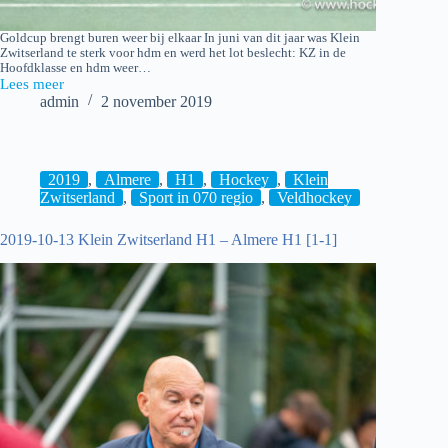
Goldcup brengt buren weer bij elkaar In juni van dit jaar was Klein
Zwitserland te sterk voor hdm en werd het lot beslecht: KZ in de
Hoofdklasse en hdm weer…
Lees meer
2019-
admin
2 november 2019
10-
31
Hockey:
hdm
H1
2019
,
Almere
,
H1
,
Hockey
,
Klein
–
Zwitserland
,
Sport in 070 regio
,
Veldhockey
Klein
Zwitserland
2019-10-13 Klein Zwitserland H1 – Almere H1 [1-1]
H1*
[1-
1]