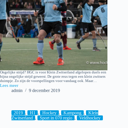
Ongelijke strijd? HGC is voor Klein Zwitserland afgelopen duels een
bijna ongelijke strijd geweest. De grote reus tegen een klein zwitsers
duimpje. Zo zijn de voorspellingen voor vandaag ook. Maar…
Lees meer
2019-
admin
9 december 2019
12-
08
HGC
H1
–
2019
,
H1
,
Hockey
,
Kampong
,
Klein
Klein
Zwitserland
,
Sport in 070 regio
,
Veldhockey
Zwitserland
H1