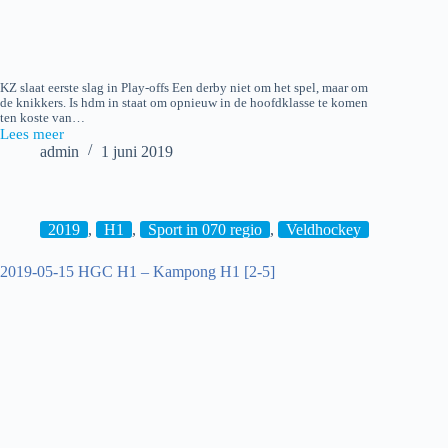
KZ slaat eerste slag in Play-offs Een derby niet om het spel, maar om
de knikkers. Is hdm in staat om opnieuw in de hoofdklasse te komen
ten koste van…
Lees meer
2019-
admin
1 juni 2019
05-
30
Hockey:
hdm
H1
2019
,
H1
,
Sport in 070 regio
,
Veldhockey
–
Klein
2019-05-15 HGC H1 – Kampong H1 [2-5]
Zwitserland
H1
[1-
2]