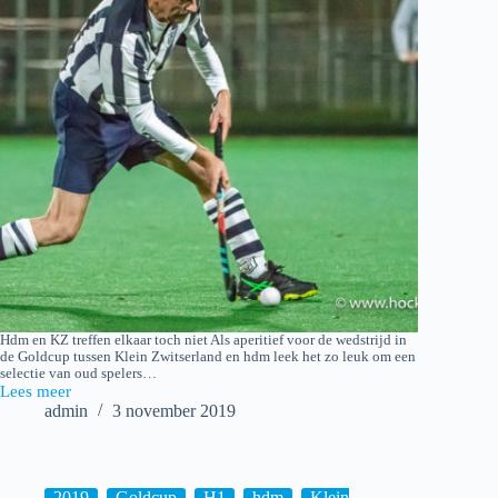
Hdm en KZ treffen elkaar toch niet Als aperitief voor de wedstrijd in
de Goldcup tussen Klein Zwitserland en hdm leek het zo leuk om een
selectie van oud spelers…
Lees meer
2019-
admin
3 november 2019
10-
31
Hockey:
Oud-
hdm
2019
,
Goldcup
,
H1
,
hdm
,
Klein