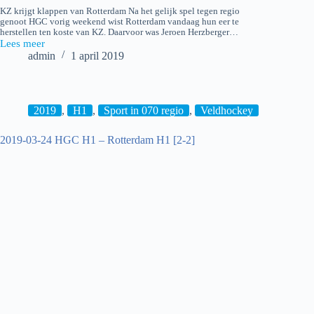
KZ krijgt klappen van Rotterdam Na het gelijk spel tegen regio
genoot HGC vorig weekend wist Rotterdam vandaag hun eer te
herstellen ten koste van KZ. Daarvoor was Jeroen Herzberger…
Lees meer
2019-
admin
1 april 2019
03-
31
Klein
Zwitserland
H1
2019
,
H1
,
Sport in 070 regio
,
Veldhockey
–
Rotterdam
2019-03-24 HGC H1 – Rotterdam H1 [2-2]
H1
[2-
5]