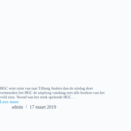
HGC wint ruim van taai Tilburg Anders dan de uitslag doet
vermoeden liet HGC de uitploeg vandaag niet alle hoeken van het
veld zien. Vooraf was het sterk spelende HGC…
Lees meer
2019-
admin
17 maart 2019
03-
15
HGC
H1
–