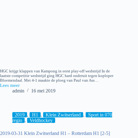
HGC krijgt klappen van Kampong in eerst play-off wedstrijd In de
laatste competitie wedstrijd ging HGC hard onderuit tegen koploper
Bloemendaal. Met 4-1 maakte de ploeg van Paul van Ass…
Lees meer
2019-
admin
16 mei 2019
05-
15
HGC
H1
–
2019
,
H1
,
Klein Zwitserland
,
Sport in 070
Kampong
regio
,
Veldhockey
H1
[2-
2019-03-31 Klein Zwitserland H1 – Rotterdam H1 [2-5]
5]