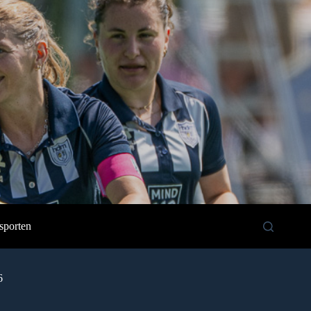
sporten
6