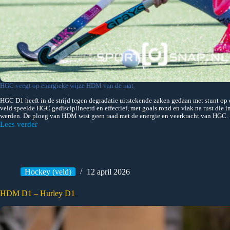
HGC veegt op energieke wijze HDM van de mat
HGC D1 heeft in de strijd tegen degradatie uitstekende zaken gedaan met stunt 
veld speelde HGC gedisciplineerd en effectief, met goals rond en vlak na rust die i
werden. De ploeg van HDM wist geen raad met de energie en veerkracht van HGC.
Lees verder
HGC
D1
–
HDM
D1
Hockey (veld)
12 april 2026
HDM D1 – Hurley D1