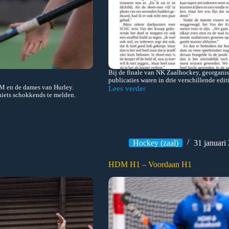
Bij de finale van NK Zaalhockey, georgani
publicaties waren in drie verschillende ed
M en de dames van Hurley.
Lees verder
AD
niets schokkends te melden.
diverse
uitgaven
Hockey (zaal)
31 januari
HDM H1 – Voordaan H1