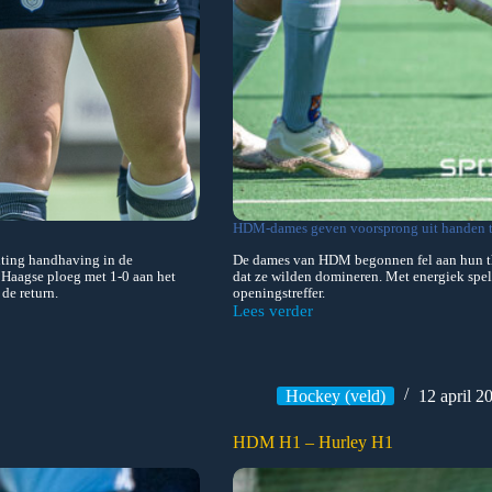
HDM-dames geven voorsprong uit handen t
hting handhaving in de
De dames van HDM begonnen fel aan hun thu
 Haagse ploeg met 1-0 aan het
dat ze wilden domineren. Met energiek spe
de return.
openingstreffer.
Lees verder
HDM
D1
–
Bloemendaal
D1
Hockey (veld)
12 april 2
HDM H1 – Hurley H1