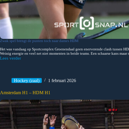
Zwak spel brengt de punten toch naar dames HDM
Het was vandaag op Sportcomplex Groenendaal geen enerverende clash tussen HD
Weinig energie en veel net niet momenten in beide teams. Een schaarse kans maar 
Lees verder
HDM
D1
–
Hurley
D1
Hockey (zaal)
1 februari 2026
Amsterdam H1 – HDM H1