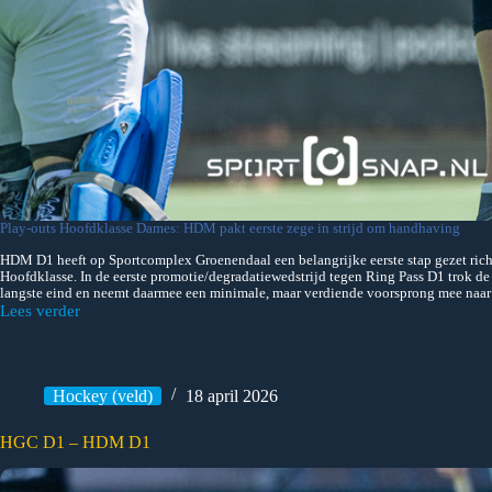
Play-outs Hoofdklasse Dames: HDM pakt eerste zege in strijd om handhaving
HDM D1 heeft op Sportcomplex Groenendaal een belangrijke eerste stap gezet ric
Hoofdklasse. In de eerste promotie/degradatiewedstrijd tegen Ring Pass D1 trok de
langste eind en neemt daarmee een minimale, maar verdiende voorsprong mee naar 
Lees verder
HDM
D1
–
Ring
Pass
Hockey (veld)
18 april 2026
D1
promotie-
HGC D1 – HDM D1
degradatie