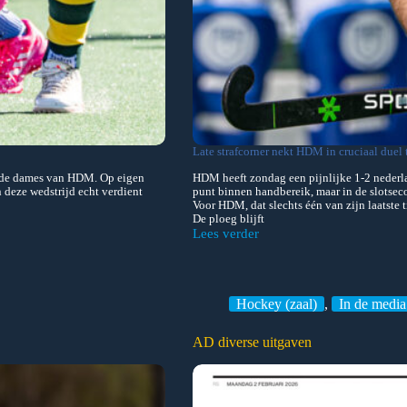
Late strafcorner nekt HDM in cruciaal duel
op de dames van HDM. Op eigen
HDM heeft zondag een pijnlijke 1-2 nederl
n deze wedstrijd echt verdient
punt binnen handbereik, maar in de slotsec
Voor HDM, dat slechts één van zijn laatste t
De ploeg blijft
Lees verder
HDM
H1
–
Hurley
H1
Hockey (zaal)
,
In de media
AD diverse uitgaven