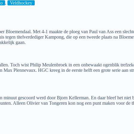
io
,
Veldhockey
per Bloemendaal. Met 4-1 maakte de ploeg van Paul van Ass een slechte 
huis tegen titelverdediger Kampong, die op een tweede plaats na Bloeme
akkelijk gaan.
llen. Toch wist Philip Meulenbroek in een onbewaakt ogenblik trefzeker 
Max Plennevaux. HGC kreeg in de eerste helft een grote serie aan str
een minuut gescoord werd door Bjorn Kellerman. En daar bleef het niet
nten. Alleen Olivier van Tongeren kon nog een punt maken voor de thui