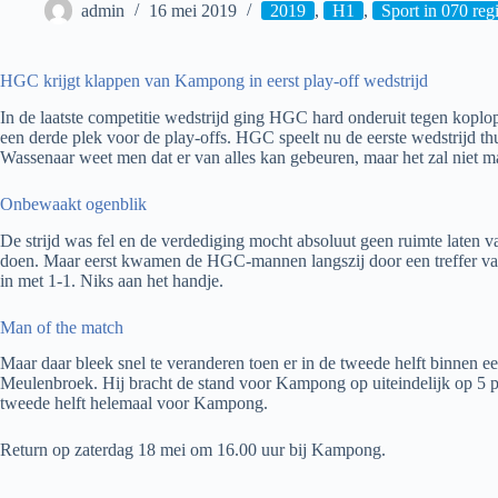
admin
16 mei 2019
2019
,
H1
,
Sport in 070 reg
HGC krijgt klappen van Kampong in eerst play-off wedstrijd
In de laatste competitie wedstrijd ging HGC hard onderuit tegen koplo
een derde plek voor de play-offs. HGC speelt nu de eerste wedstrijd t
Wassenaar weet men dat er van alles kan gebeuren, maar het zal niet m
Onbewaakt ogenblik
De strijd was fel en de verdediging mocht absoluut geen ruimte laten va
doen. Maar eerst kwamen de HGC-mannen langszij door een treffer van 
in met 1-1. Niks aan het handje.
Man of the match
Maar daar bleek snel te veranderen toen er in de tweede helft binnen 
Meulenbroek. Hij bracht de stand voor Kampong op uiteindelijk op 5 pu
tweede helft helemaal voor Kampong.
Return op zaterdag 18 mei om 16.00 uur bij Kampong.