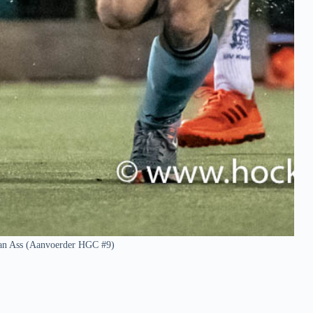
an Ass (Aanvoerder HGC #9)