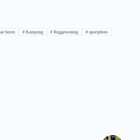
se heren
#
Kampong
#
Roggewoning
#
sportphoto