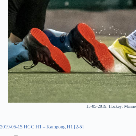
15-05-2019: Hockey: Manne
2019-05-15 HGC H1 – Kampong H1 [2-5]