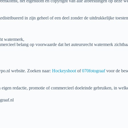
eenkomst, het eigendom en copyright van alle afbeeldingen op deze webs
istribueerd in zijn geheel of een deel zonder de uitdrukkelijke toeste
ght watermerk,
ercieel belang op voorwaarde dat het auteursrecht watermerk zichtbaar
ypo.nl website. Zoeken naar:
Hockeyshoot
of
070fotograaf
voor de besc
eigen redactie, promotie of commercieel doeleinde gebruiken, in welke
graaf.nl