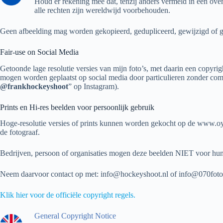
Houd er rekening mee dat, tenzij anders vermeld in een over
alle rechten zijn wereldwijd voorbehouden.
Geen afbeelding mag worden gekopieerd, gedupliceerd, gewijzigd of ged
Fair-use on Social Media
Getoonde lage resolutie versies van mijn foto’s, met daarin een copyri
mogen worden geplaatst op social media door particulieren zonder comm
@frankhockeyshoot
” op Instagram).
Prints en Hi-res beelden voor persoonlijk gebruik
Hoge-resolutie versies of prints kunnen worden gekocht op de www.o
de fotograaf.
Bedrijven, persoon of organisaties mogen deze beelden NIET voor hun 
Neem daarvoor contact op met: info@hockeyshoot.nl of info@070foto
Klik hier voor de officiële copyright regels.
General Copyright Notice