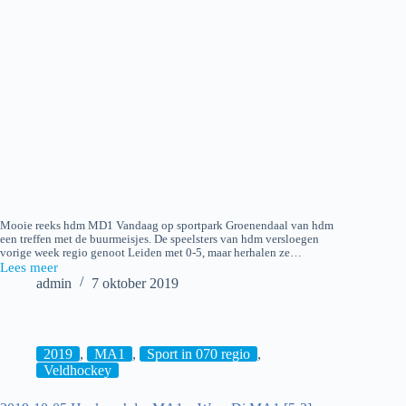
Mooie reeks hdm MD1 Vandaag op sportpark Groenendaal van hdm
een treffen met de buurmeisjes. De speelsters van hdm versloegen
vorige week regio genoot Leiden met 0-5, maar herhalen ze…
Lees meer
2019-
admin
7 oktober 2019
10-
05
hdm
MD1
–
2019
,
MA1
,
Sport in 070 regio
,
HGC
Veldhockey
MD1
[3-