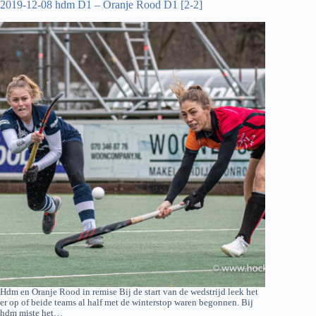
2019-12-08 hdm D1 – Oranje Rood D1 [2-2]
[2-
2]
Hdm en Oranje Rood in remise Bij de start van de wedstrijd leek het
er op of beide teams al half met de winterstop waren begonnen. Bij
hdm miste het…