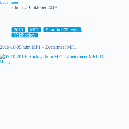
Lees meer
2019-
admin
6 oktober 2019
10-
05
Hockey:
hdm
MA1
2019
,
MF1
,
Sport in 070 regio
,
–
Veldhockey
Were
Di
2019-10-05 hdm MF1 – Zoetermeer MF1
MA1
[5-
3]