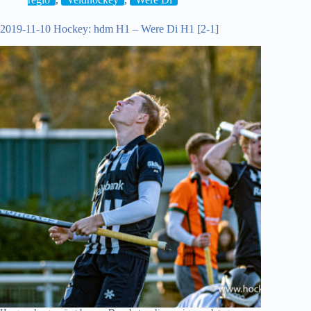
Pinoké
H1
2019-11-10 Hockey: hdm H1 – Were Di H1 [2-1]
[1-
5]