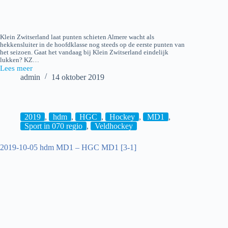
Klein Zwitserland laat punten schieten Almere wacht als
hekkensluiter in de hoofdklasse nog steeds op de eerste punten van
het seizoen. Gaat het vandaag bij Klein Zwitserland eindelijk
lukken? KZ…
Lees meer
2019-
admin
14 oktober 2019
10-
13
Klein
Zwitserland
H1
2019
,
hdm
,
HGC
,
Hockey
,
MD1
,
–
Sport in 070 regio
,
Veldhockey
Almere
H1
2019-10-05 hdm MD1 – HGC MD1 [3-1]
[1-
1]