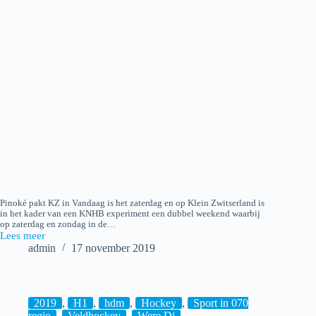
Pinoké pakt KZ in Vandaag is het zaterdag en op Klein Zwitserland is
in het kader van een KNHB experiment een dubbel weekend waarbij
op zaterdag en zondag in de…
Lees meer
2019-
admin
17 november 2019
11-
16
Klein
Zwitserland
H1
2019
,
H1
,
hdm
,
Hockey
,
Sport in 070
–
regio
,
Veldhockey
,
Were Di