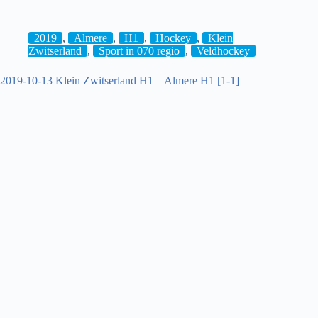
Hockey:
hdm
H1
2019
,
Almere
,
H1
,
Hockey
,
Klein
–
Zwitserland
,
Sport in 070 regio
,
Veldhockey
Klein
Zwitserland
2019-10-13 Klein Zwitserland H1 – Almere H1 [1-1]
H1*
[1-
1]