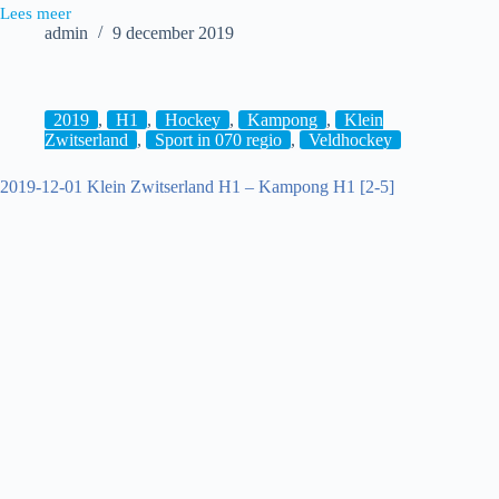
Lees meer
2019-
admin
9 december 2019
12-
08
hdm
D1
–
2019
,
H1
,
Hockey
,
Kampong
,
Klein
Oranje
Zwitserland
,
Sport in 070 regio
,
Veldhockey
Rood
D1
2019-12-01 Klein Zwitserland H1 – Kampong H1 [2-5]
[2-
2]