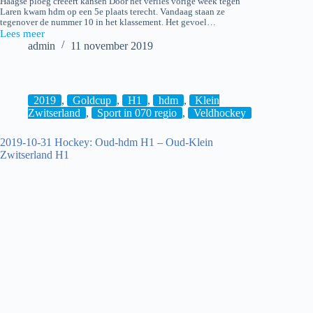
Haagse ploeg creëert kansen Door het verlies vorige week tegen
Laren kwam hdm op een 5e plaats terecht. Vandaag staan ze
tegenover de nummer 10 in het klassement. Het gevoel…
Lees meer
2019-
admin
11 november 2019
11-
10
Hockey:
hdm
H1
2019
,
Goldcup
,
H1
,
hdm
,
Klein
–
Zwitserland
,
Sport in 070 regio
,
Veldhockey
Were
Di
2019-10-31 Hockey: Oud-hdm H1 – Oud-Klein
H1
Zwitserland H1
[2-
1]