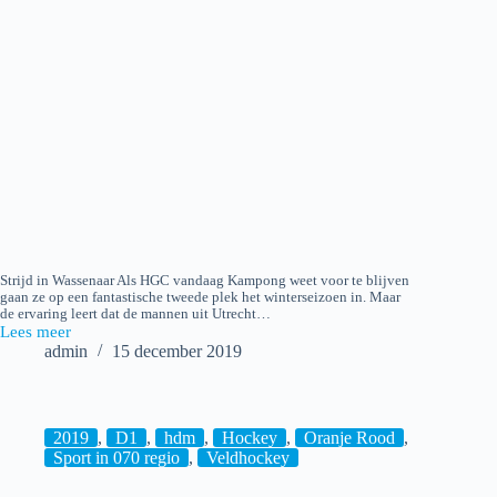
Strijd in Wassenaar Als HGC vandaag Kampong weet voor te blijven
gaan ze op een fantastische tweede plek het winterseizoen in. Maar
de ervaring leert dat de mannen uit Utrecht…
Lees meer
2019-
admin
15 december 2019
12-
15
Hockey:
HGC
H1
2019
,
D1
,
hdm
,
Hockey
,
Oranje Rood
,
–
Sport in 070 regio
,
Veldhockey
Kampong
H1