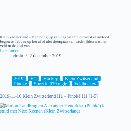
Klein Zwitserland – Kampong Op een dag waarop de vorst al invloed
begon te hebben op het al of niet doorgaan van wedstrijden was het
veld in de kuil van…
Lees meer
2019-
admin
2 december 2019
12-
01
Klein
Zwitserland
H1
2019
,
H1
,
Hockey
,
Klein Zwitserland
,
–
Pinoké
,
Sport in 070 regio
,
Veldhockey
Kampong
H1
2019-11-16 Klein Zwitserland H1 – Pinoké H1 [1-5]
[2-
5]