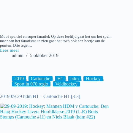
Mooi sportief en super fanatiek Op deze leeftijd gaat het om het spel,
maar aan het fanatisme te zien gaat het toch ook een beetje om de
punten. Drie tegen…
Lees meer
2019-
admin
5 oktober 2019
10-
05
hdm
MF1
–
2019
,
Cartouche
,
H1
,
hdm
,
Hockey
,
Zoetermeer
Sport in 070 regio
,
Veldhockey
MF1
2019-09-29 hdm H1 – Cartouche H1 [3-3]