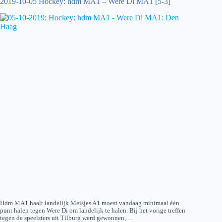
2019-10-05 Hockey: hdm MA1 – Were Di MA1 [5-3]
1]
Hdm MA1 haalt landelijk Meisjes A1 moest vandaag minimaal één
punt halen tegen Were Di om landelijk te halen. Bij het vorige treffen
tegen de speelsters uit Tilburg werd gewonnen,…