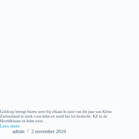
Goldcup brengt buren weer bij elkaar In juni van dit jaar was Klein
Zwitserland te sterk voor hdm en werd het lot beslecht: KZ in de
Hoofdklasse en hdm weer…
Lees meer
2019-
admin
2 november 2019
10-
31