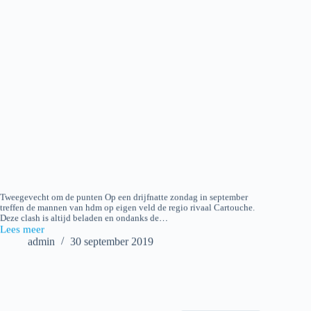
Tweegevecht om de punten Op een drijfnatte zondag in september
treffen de mannen van hdm op eigen veld de regio rivaal Cartouche.
Deze clash is altijd beladen en ondanks de…
Lees meer
2019-
admin
30 september 2019
09-
29
hdm
H1
–
Cartouche