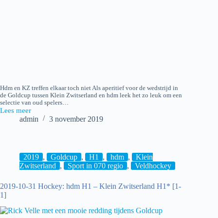
Hdm en KZ treffen elkaar toch niet Als aperitief voor de wedstrijd in
de Goldcup tussen Klein Zwitserland en hdm leek het zo leuk om een
selectie van oud spelers…
Lees meer
2019-
admin
3 november 2019
10-
31
Hockey:
Oud-
hdm
2019
,
Goldcup
,
H1
,
hdm
,
Klein
H1
Zwitserland
,
Sport in 070 regio
,
Veldhockey
–
Oud-
2019-10-31 Hockey: hdm H1 – Klein Zwitserland H1* [1-
Klein
1]
Zwitserland
H1