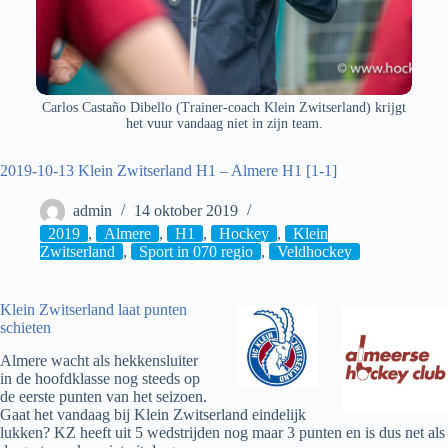
Carlos Castaño Dibello (Trainer-coach Klein Zwitserland) krijgt
het vuur vandaag niet in zijn team.
2019-10-13 Klein Zwitserland H1 – Almere H1 [1-1]
admin
14 oktober 2019
2019
,
Almere
,
H1
,
Hockey
,
Klein
Zwitserland
,
Sport in 070 regio
,
Veldhockey
Klein Zwitserland laat punten
schieten
Almere wacht als hekkensluiter
in de hoofdklasse nog steeds op
de eerste punten van het seizoen.
Gaat het vandaag bij Klein Zwitserland eindelijk
lukken? KZ heeft uit 5 wedstrijden nog maar 3 punten en is dus net als