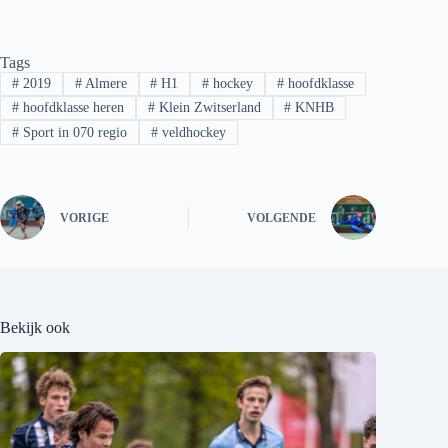
Tags
#
2019
#
Almere
#
H1
#
hockey
#
hoofdklasse
#
hoofdklasse heren
#
Klein Zwitserland
#
KNHB
#
Sport in 070 regio
#
veldhockey
VORIGE
VOLGENDE
Bekijk ook