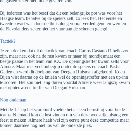
de gasten zeker niet uit de gevaren zone.
Bij iedereen was het besef dat dit een belangrijke pot was voor het
Haagse team, behalve bij de spelers zelf, zo leek het. Het eerste en
tweede kwart was door de thuisploeg vooral verdedigend en werden
de Flevolanders zeker niet het vuur aan de schenen gelegd.
Tactiek?
Je zou denken dat dit de tactiek van coach Carlos Castano Dibello zou
zijn, maar nee, ook na de rust kwam er maar bij mondjesmaat een
beetje passie in het team van KZ. De openingstreffer kwam zelfs voor
Almere. Maar met veel onbegrip onder de spelers en coach Pasha
Gademan werd dit doelpunt van Deegan Huisman afgekeurd. Koen
Bijen wist daarna op de knieën wel de openingstreffer met een tip-inn
te scoren. Het zou niet lang duren voordat Almere weer langszij kwam
met opnieuw een treffer van Deegan Huisman.
Nog onderaan
Met de 1-1 op het scorebord voelde het als een berusting voor beide
teams. Niemand kon de lust vinden om van deze wedstrijd alsnog een
feest te maken. Almere haalt wel zijn eerste punt deze competitie maar
komen daarmee nog niet los van de onderste plek.