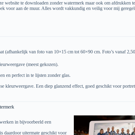
ze website te downloaden zonder watermerk maar ook om afdrukken te 
k voor aan de muur. Alles wordt vakkundig en veilig voor mij geregeld
maat (afhankelijk van foto van 10×15 cm tot 60×90 cm. Foto’s vanaf 2,50
leur­weergave (meest gekozen).
 en perfect in te lijsten zonder glas.
se kleur­weergave. Een diep glanzend effect, goed geschikt voor portret
termerk
erwerken in bijvoorbeeld een
is daardoor uitermate geschikt voor