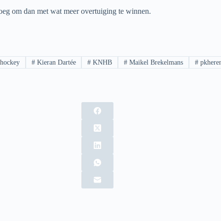
enoeg om dan met wat meer overtuiging te winnen.
hockey
#
Kieran Dartée
#
KNHB
#
Maikel Brekelmans
#
pkhere