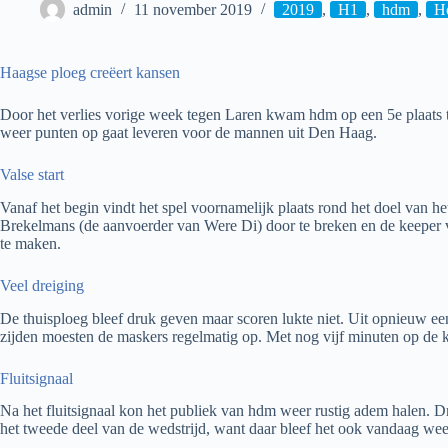
admin
11 november 2019
2019
,
H1
,
hdm
,
H
Haagse ploeg creëert kansen
Door het verlies vorige week tegen Laren kwam hdm op een 5e plaats t
weer punten op gaat leveren voor de mannen uit Den Haag.
Valse start
Vanaf het begin vindt het spel voornamelijk plaats rond het doel van he
Brekelmans (de aanvoerder van Were Di) door te breken en de keeper va
te maken.
Veel dreiging
De thuisploeg bleef druk geven maar scoren lukte niet. Uit opnieuw ee
zijden moesten de maskers regelmatig op. Met nog vijf minuten op de kl
Fluitsignaal
Na het fluitsignaal kon het publiek van hdm weer rustig adem halen. Dr
het tweede deel van de wedstrijd, want daar bleef het ook vandaag weer