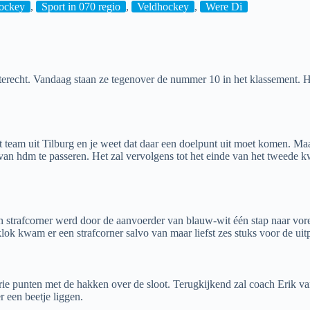
ockey
,
Sport in 070 regio
,
Veldhockey
,
Were Di
erecht. Vandaag staan ze tegenover de nummer 10 in het klassement. He
t team uit Tilburg en je weet dat daar een doelpunt uit moet komen. Maa
n hdm te passeren. Het zal vervolgens tot het einde van het tweede kwa
n strafcorner werd door de aanvoerder van blauw-wit één stap naar vore
ok kwam er een strafcorner salvo van maar liefst zes stuks voor de uitp
ie punten met de hakken over de sloot. Terugkijkend zal coach Erik van 
 een beetje liggen.