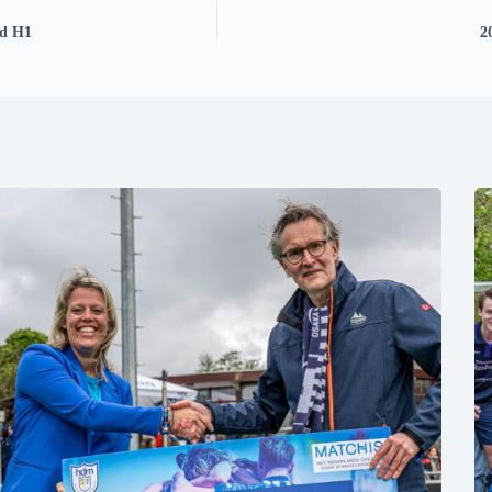
nd H1
2