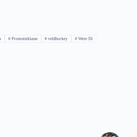
n
#
Promotieklasse
#
veldhockey
#
Were Di