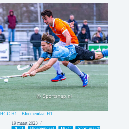
HGC H1 – Bloemendaal H1
19 maart 2023
2023
,
Bloemendaal
,
HGC
,
Sport in 070