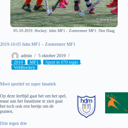
05-10-2019: Hockey: hdm MF1 - Zoetermeer MF1: Den Haag
2019-10-05 hdm MF1 – Zoetermeer MF1
admin
5 oktober 2019
2019
,
MF1
,
Sport in 070 regio
,
Veldhockey
Mooi sportief en super fanatiek
Op deze leeftijd gaat het om het spel,
maar aan het fanatisme te zien gaat
het toch ook een beetje om de
punten.
Drie tegen drie