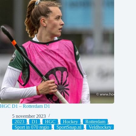
HGC D1 – Rotterdam D1
5 november 2023
2023
,
D1
,
HGC
,
Hockey
,
Rotterdam
,
Sport in 070 regio
,
SportSnap.nl
,
Veldhockey