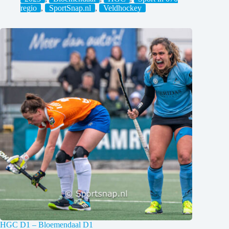
regio
,
SportSnap.nl
,
Veldhockey
HGC D1 – Bloemendaal D1