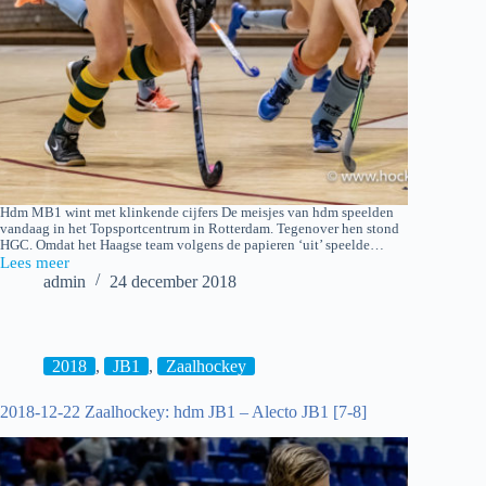
Hdm MB1 wint met klinkende cijfers De meisjes van hdm speelden
vandaag in het Topsportcentrum in Rotterdam. Tegenover hen stond
HGC. Omdat het Haagse team volgens de papieren ‘uit’ speelde…
Lees meer
2018-
admin
24 december 2018
12-
22
Zaalhockey:
HGC
MB1
2018
,
JB1
,
Zaalhockey
–
hdm
2018-12-22 Zaalhockey: hdm JB1 – Alecto JB1 [7-8]
MB1
[2-
8]