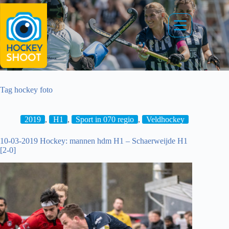
Ga
naar
de
inhoud
Tag
hockey foto
2019
,
H1
,
Sport in 070 regio
,
Veldhockey
10-03-2019 Hockey: mannen hdm H1 – Schaerweijde H1
[2-0]