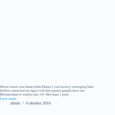
Mooie winst voor dames hdm Dames 1 van hockey vereniging hdm
hebben vanavond op eigen veld drie punten gepakt door van
Bloemendaal te winnen met 3-0. Met maar 1 punt…
Lees meer
2018-
admin
6 oktober 2018
10-
05
Hockey: