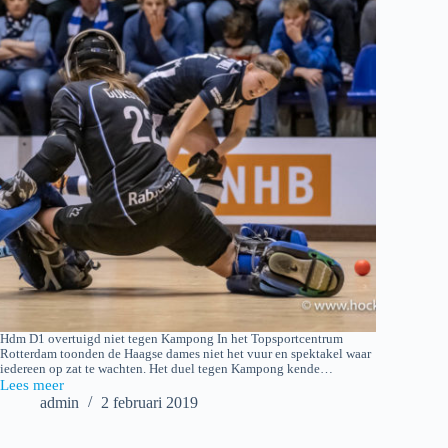
Hdm D1 overtuigd niet tegen Kampong In het Topsportcentrum
Rotterdam toonden de Haagse dames niet het vuur en spektakel waar
iedereen op zat te wachten. Het duel tegen Kampong kende…
Lees meer
2019-
admin
2 februari 2019
02-
02
NK