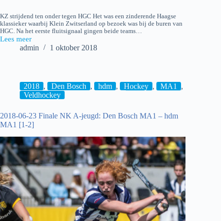
KZ strijdend ten onder tegen HGC Het was een zinderende Haagse
klassieker waarbij Klein Zwitserland op bezoek was bij de buren van
HGC. Na het eerste fluitsignaal gingen beide teams…
Lees meer
2018-
admin
1 oktober 2018
09-
30
HGC
H1
–
2018
,
Den Bosch
,
hdm
,
Hockey
,
MA1
,
KZ
Veldhockey
H1
[5-
2018-06-23 Finale NK A-jeugd: Den Bosch MA1 – hdm
2]
MA1 [1-2]