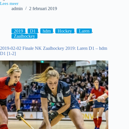
Lees meer
2019-
admin
2 februari 2019
02-
02
NK
Zaalhockey
2019:
2019
,
D1
,
hdm
,
Hockey
,
Laren
,
hdm
Zaalhockey
MA1
–
2019-02-02 Finale NK Zaalhockey 2019: Laren D1 – hdm
SCHC
D1 [1-2]
MA1
[2-
7]