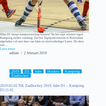
Hdm D1 sleept kampioenschap binnen! Na het nipt winnen tegen
Kampong eerder vandaag. Zat het Topsportcentrum in Rotterdam
afgeladen vol met fans van hdm en titelverdediger Laren. De sfeer
was…
Lees meer
2019-
admin
2 februari 2019
02-
02
Finale
NK
Zaalhockey
2019
,
D1
,
hdm
,
Hockey
,
Kampong
,
2019:
Zaalhockey
Laren
D1
2019-02-02 NK Zaalhockey 2019: hdm D1 – Kampong
–
D1 [1-0]
hdm
D1
[1-
2]