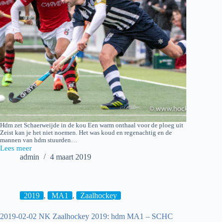
Hdm zet Schaerweijde in de kou Een warm onthaal voor de ploeg uit
Zeist kan je het niet noemen. Het was koud en regenachtig en de
mannen van hdm stuurden…
Lees meer
10-
admin
4 maart 2019
03-
2019
Hockey:
mannen
hdm
2019
,
MA1
,
Zaalhockey
H1
–
2019-02-02 NK Zaalhockey 2019: hdm MA1 – SCHC
Schaerweijde