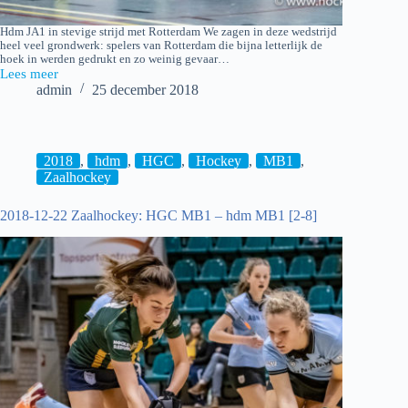
Hdm JA1 in stevige strijd met Rotterdam We zagen in deze wedstrijd
heel veel grondwerk: spelers van Rotterdam die bijna letterlijk de
hoek in werden gedrukt en zo weinig gevaar…
Lees meer
2018-
admin
25 december 2018
12-
22
Zaalhockey:
hdm
JA1
2018
,
hdm
,
HGC
,
Hockey
,
MB1
,
–
Zaalhockey
Rotterdam
JA1
2018-12-22 Zaalhockey: HGC MB1 – hdm MB1 [2-8]
[3-
1]