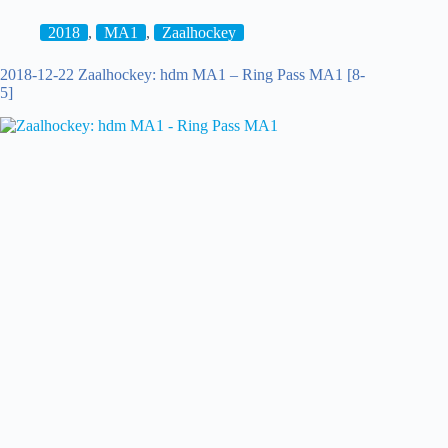
hdm
JB1
2018
,
MA1
,
Zaalhockey
–
Alecto
2018-12-22 Zaalhockey: hdm MA1 – Ring Pass MA1 [8-
JB1
5]
[7-
8]