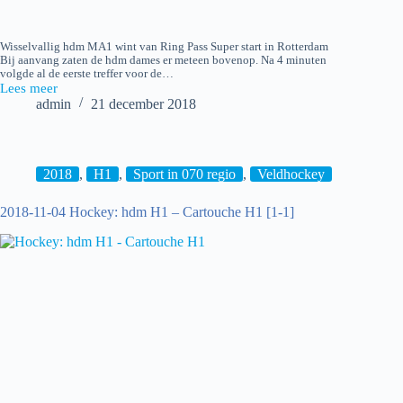
Wisselvallig hdm MA1 wint van Ring Pass Super start in Rotterdam
Bij aanvang zaten de hdm dames er meteen bovenop. Na 4 minuten
volgde al de eerste treffer voor de…
Lees meer
2018-
admin
21 december 2018
12-
22
Zaalhockey:
hdm
MA1
2018
,
H1
,
Sport in 070 regio
,
Veldhockey
–
Ring
2018-11-04 Hockey: hdm H1 – Cartouche H1 [1-1]
Pass
MA1
[8-
5]