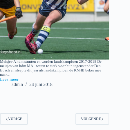
Meisjes-A hdm stunten en worden landskampioen 2017-2018 De
meisjes van hdm MA1 waren te sterk voor hun tegenstander Den
Bosch en sleepte dit jaar als landskampioen de KNHB beker mee
naar…
Lees meer
2018-
admin
24 juni 2018
06-
23
Finale
NK
A-
jeugd:
Den
VORIGE
VOLGENDE
Bosch
MA1