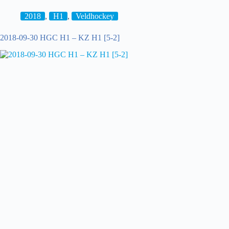
hdm
D1
2018
,
H1
,
Veldhockey
–
Bloemendaal
2018-09-30 HGC H1 – KZ H1 [5-2]
D1
[3-
0]