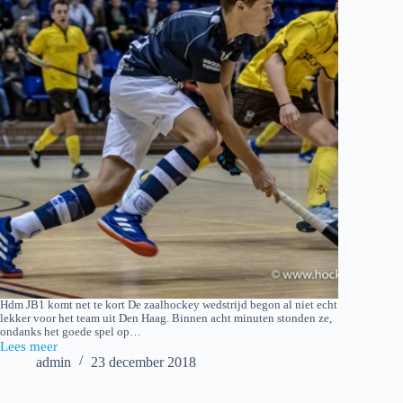
Hdm JB1 komt net te kort De zaalhockey wedstrijd begon al niet echt
lekker voor het team uit Den Haag. Binnen acht minuten stonden ze,
ondanks het goede spel op…
Lees meer
2018-
admin
23 december 2018
12-
22
Zaalhockey: