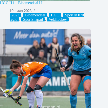
HGC H1 – Bloemendaal H1
19 maart 2023
2023
,
Bloemendaal
,
HGC
,
Sport in 070
regio
,
SportSnap.nl
,
Veldhockey