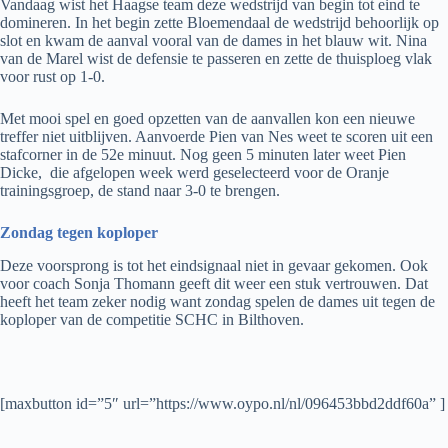
Vandaag wist het Haagse team deze wedstrijd van begin tot eind te
domineren. In het begin zette Bloemendaal de wedstrijd behoorlijk op
slot en kwam de aanval vooral van de dames in het blauw wit. Nina
van de Marel wist de defensie te passeren en zette de thuisploeg vlak
voor rust op 1-0.
Met mooi spel en goed opzetten van de aanvallen kon een nieuwe
treffer niet uitblijven. Aanvoerde Pien van Nes weet te scoren uit een
stafcorner in de 52e minuut. Nog geen 5 minuten later weet Pien
Dicke,
die afgelopen week werd geselecteerd voor de Oranje
trainingsgroep, de stand naar 3-0 te brengen.
Zondag tegen koploper
Deze voorsprong is tot het eindsignaal niet in gevaar gekomen. Ook
voor coach Sonja Thomann geeft dit weer een stuk vertrouwen. Dat
heeft het team zeker nodig want zondag spelen de dames uit tegen de
koploper van de competitie SCHC in Bilthoven.
[maxbutton id=”5″ url=”https://www.oypo.nl/nl/096453bbd2ddf60a” ]