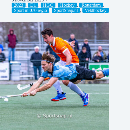
2023
,
D1
,
HGC
,
Hockey
,
Rotterdam
,
Sport in 070 regio
,
SportSnap.nl
,
Veldhockey