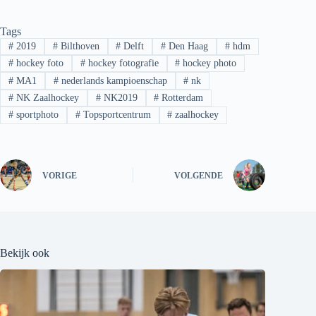
Tags
#
2019
#
Bilthoven
#
Delft
#
Den Haag
#
hdm
#
hockey foto
#
hockey fotografie
#
hockey photo
#
MA1
#
nederlands kampioenschap
#
nk
#
NK Zaalhockey
#
NK2019
#
Rotterdam
#
sportphoto
#
Topsportcentrum
#
zaalhockey
VORIGE
VOLGENDE
Bekijk ook