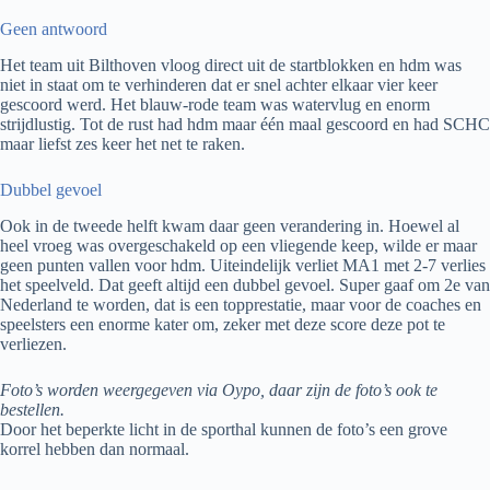
Geen antwoord
Het team uit Bilthoven vloog direct uit de startblokken en hdm was
niet in staat om te verhinderen dat er snel achter elkaar vier keer
gescoord werd. Het blauw-rode team was watervlug en enorm
strijdlustig. Tot de rust had hdm maar één maal gescoord en had SCHC
maar liefst zes keer het net te raken.
Dubbel gevoel
Ook in de tweede helft kwam daar geen verandering in. Hoewel al
heel vroeg was overgeschakeld op een vliegende keep, wilde er maar
geen punten vallen voor hdm. Uiteindelijk verliet MA1 met 2-7 verlies
het speelveld. Dat geeft altijd een dubbel gevoel. Super gaaf om 2e van
Nederland te worden, dat is een topprestatie, maar voor de coaches en
speelsters een enorme kater om, zeker met deze score deze pot te
verliezen.
Foto’s worden weergegeven via Oypo, daar zijn de foto’s ook te
bestellen.
Door het beperkte licht in de sporthal kunnen de foto’s een grove
korrel hebben dan normaal.