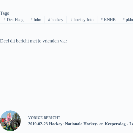
Tags
#
Den Haag
#
hdm
#
hockey
#
hockey foto
#
KNHB
#
pkhe
Deel dit bericht met je vrienden via:
VORIGE
BERICHT
2019-02-23 Hockey: Nationale Hockey- en Keepersdag - L