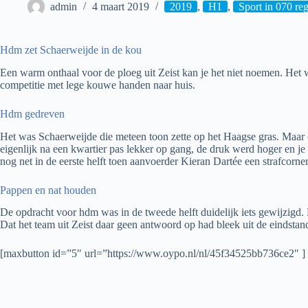
admin
4 maart 2019
2019
,
H1
,
Sport in 070 re
Hdm zet Schaerweijde in de kou
Een warm onthaal voor de ploeg uit Zeist kan je het niet noemen. Het 
competitie met lege kouwe handen naar huis.
Hdm gedreven
Het was Schaerweijde die meteen toon zette op het Haagse gras. Maar 
eigenlijk na een kwartier pas lekker op gang, de druk werd hoger en j
nog net in de eerste helft toen aanvoerder Kieran Dartée een strafcorne
Pappen en nat houden
De opdracht voor hdm was in de tweede helft duidelijk iets gewijzigd. 
Dat het team uit Zeist daar geen antwoord op had bleek uit de eindstan
[maxbutton id=”5″ url=”https://www.oypo.nl/nl/45f34525bb736ce2″ ]