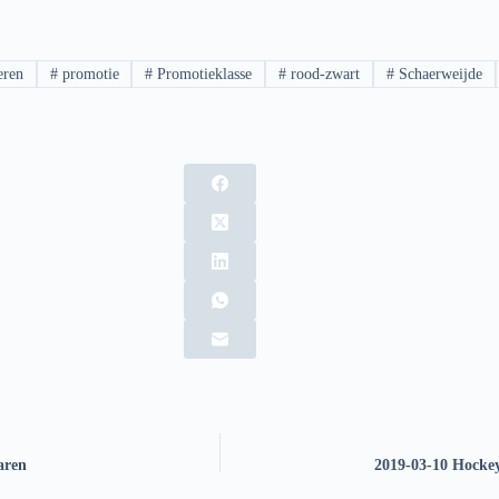
ren
#
promotie
#
Promotieklasse
#
rood-zwart
#
Schaerweijde
aren
2019-03-10 Hockey