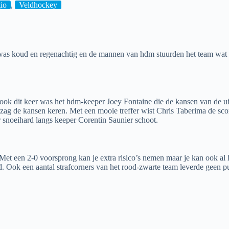
gio
,
Veldhockey
was koud en regenachtig en de mannen van hdm stuurden het team wat ee
ook dit keer was het hdm-keeper Joey Fontaine die de kansen van de ui
e zag de kansen keren. Met een mooie treffer wist Chris Taberima de sc
r snoeihard langs keeper Corentin Saunier schoot.
Met een 2-0 voorsprong kan je extra risico’s nemen maar je kan ook al 
d. Ook een aantal strafcorners van het rood-zwarte team leverde geen p