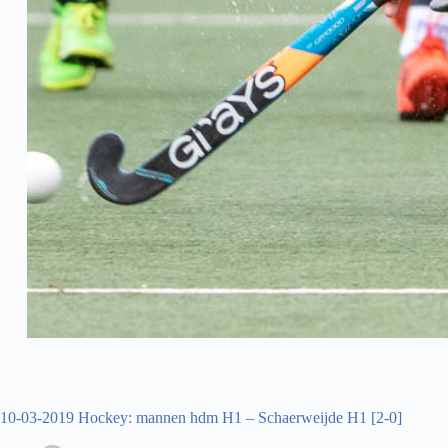
10-03-2019 Hockey: mannen hdm H1 – Schaerweijde H1 [2-0]