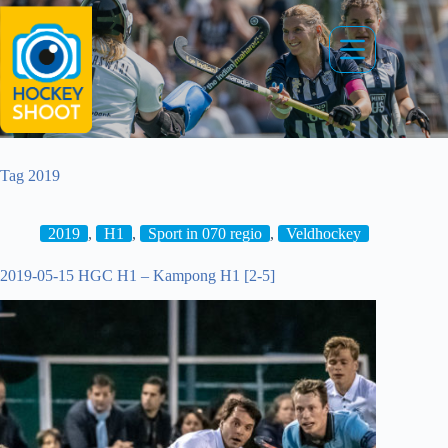
Ga
naar
de
inhoud
Tag
2019
2019
,
H1
,
Sport in 070 regio
,
Veldhockey
2019-05-15 HGC H1 – Kampong H1 [2-5]