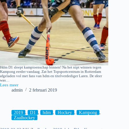
Hdm D1 sleept kampioenschap binnen! Na het nipt winnen tegen
Kampong eerder vandaag. Zat het Topsportcentrum in Rotterdam
afgeladen vol met fans van hdm en titelverdediger Laren. De sfeer
was…
Lees meer
2019-
admin
2 februari 2019
02-
02
Finale
NK
Zaalhockey
2019
,
D1
,
hdm
,
Hockey
,
Kampong
,
2019:
Zaalhockey
Laren
D1