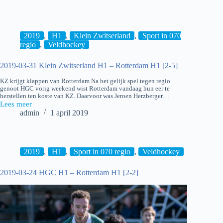
05-
12
Hockey:
Cartouche
H1
2019
,
H1
,
Klein Zwitserland
,
Sport in 070
–
regio
,
Veldhockey
hdm
H1
2019-03-31 Klein Zwitserland H1 – Rotterdam H1 [2-5]
[1-
1]
KZ krijgt klappen van Rotterdam Na het gelijk spel tegen regio
genoot HGC vorig weekend wist Rotterdam vandaag hun eer te
herstellen ten koste van KZ. Daarvoor was Jeroen Herzberger…
Lees meer
2019-
admin
1 april 2019
03-
31
Klein
Zwitserland
H1
2019
,
H1
,
Sport in 070 regio
,
Veldhockey
–
Rotterdam
2019-03-24 HGC H1 – Rotterdam H1 [2-2]
H1
[2-
5]