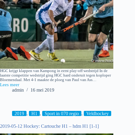
HGC krijgt klappen van Kampong in eerst play-off wedstrijd In de
laatste competitie wedstrijd ging HGC hard onderuit tegen koploper
Bloemendaal. Met 4-1 maakte de ploeg van Paul van Ass…
Lees meer
2019-
admin
16 mei 2019
05-
15
HGC
H1
–
2019
,
H1
,
Sport in 070 regio
,
Veldhockey
Kampong
H1
2019-05-12 Hockey: Cartouche H1 – hdm H1 [1-1]
[2-
5]