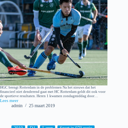
HGC brengt Rotterdam in de problemen Na het nieuws dat het
financieel niet denderend gaat met HC Rotterdam geldt dit ook voor
de sportieve resultaten. Heren 1 kwamen zondagmiddag door…
Lees meer
2019-
admin
25 maart 2019
03-
24
HGC
H1
–
2019
,
D1
,
Laren
,
Sport in 070 regio
,