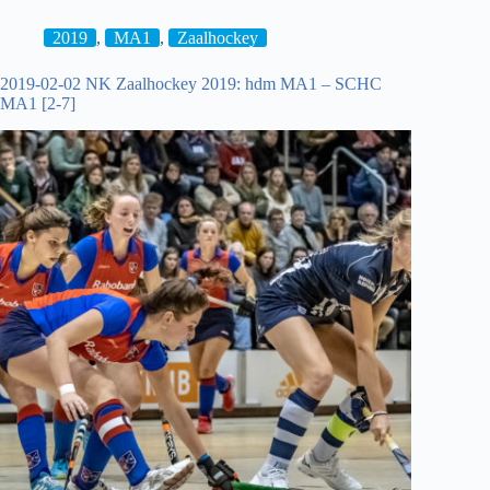
Dames
Klein
2019
,
MA1
,
Zaalhockey
Zwitserland
D1
2019-02-02 NK Zaalhockey 2019: hdm MA1 – SCHC
–
MA1 [2-7]
Tilburg
D1
[3-
2]