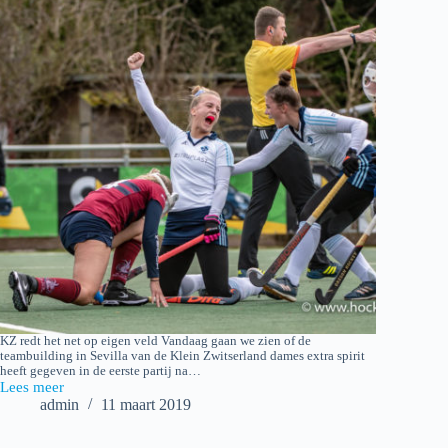
KZ redt het net op eigen veld Vandaag gaan we zien of de
teambuilding in Sevilla van de Klein Zwitserland dames extra spirit
heeft gegeven in de eerste partij na…
Lees meer
2019-
admin
11 maart 2019
03-
10
Hockey: