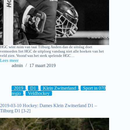
HGC wint ruim van taai Tilburg Anders dan de uitslag doet
vermoeden liet HGC de uitploeg vandaag niet alle hoeken van het
veld zien. Vooraf was het sterk spelende HGC…
Lees meer
2019-
admin
17 maart 2019
03-
15
HGC
H1
–
2019
,
D1
,
Klein Zwitserland
,
Sport in 070
Tilburg
regio
,
Veldhockey
H1
[4-
2019-03-10 Hockey: Dames Klein Zwitserland D1 –
0]
Tilburg D1 [3-2]