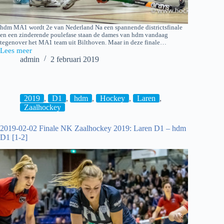
hdm MA1 wordt 2e van Nederland Na een spannende districtsfinale
en een zinderende poulefase staan de dames van hdm vandaag
tegenover het MA1 team uit Bilthoven. Maar in deze finale…
Lees meer
2019-
admin
2 februari 2019
02-
02
NK
Zaalhockey
2019:
2019
,
D1
,
hdm
,
Hockey
,
Laren
,
hdm
Zaalhockey
MA1
–
2019-02-02 Finale NK Zaalhockey 2019: Laren D1 – hdm
SCHC
D1 [1-2]
MA1
[2-
7]