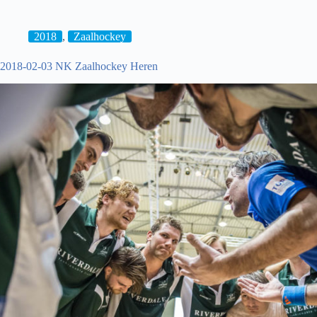
Hockey:
Cartouche
H1
2018
,
Zaalhockey
–
hdm
2018-02-03 NK Zaalhockey Heren
H1
[1-
1]