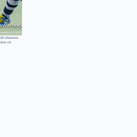
n de mannen
aden en