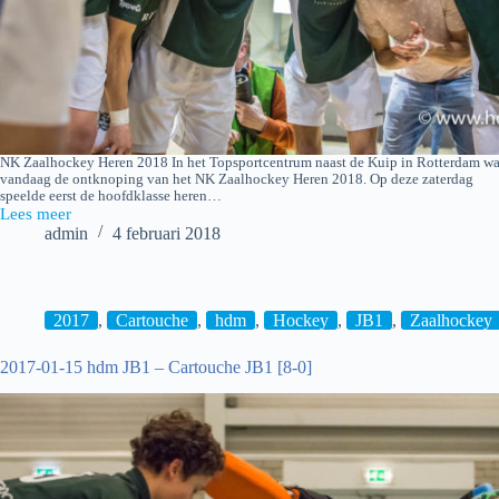
NK Zaalhockey Heren 2018 In het Topsportcentrum naast de Kuip in Rotterdam w
vandaag de ontknoping van het NK Zaalhockey Heren 2018. Op deze zaterdag
speelde eerst de hoofdklasse heren…
Lees meer
2018-
admin
4 februari 2018
02-
03
NK
Zaalhockey
Heren
2017
,
Cartouche
,
hdm
,
Hockey
,
JB1
,
Zaalhockey
2017-01-15 hdm JB1 – Cartouche JB1 [8-0]