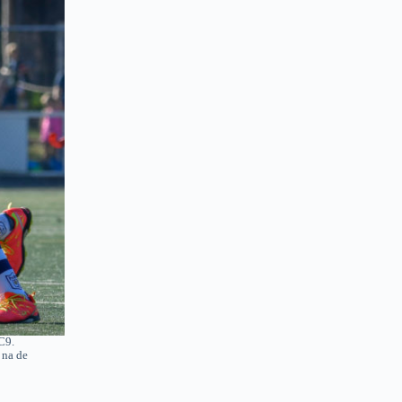
C9.
 na de