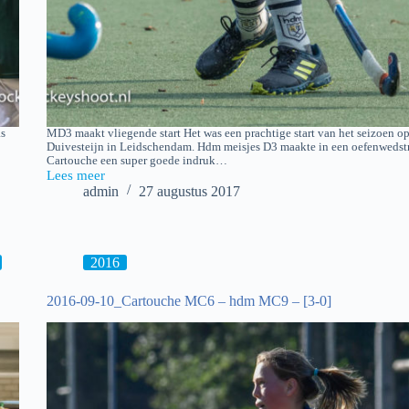
as
MD3 maakt vliegende start Het was een prachtige start van het seizoen o
Duivesteijn in Leidschendam. Hdm meisjes D3 maakte in een oefenwedstr
Cartouche een super goede indruk…
Lees meer
2017-
admin
27 augustus 2017
08-
26
Cartouche
MD3
–
2016
hdm
D3
2016-09-10_Cartouche MC6 – hdm MC9 – [3-0]
(oefenwedstrijd)
[3-
6]