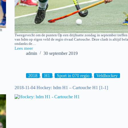
ft
Tweegevecht om de punten Op een drijfnatte zondag in september treffe
van hdm op eigen veld de regio rivaal Cartouche. Deze clash is altijd bel
ondanks de…
Lees meer
2019-
admin
30 september 2019
09-
29
hdm
H1
–
2018
,
H1
,
Sport in 070 regio
,
Veldhockey
Cartouche
H1
2018-11-04 Hockey: hdm H1 – Cartouche H1 [1-1]
[3-
3]