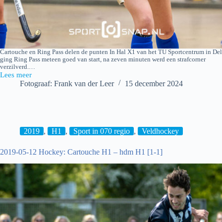
Cartouche en Ring Pass delen de punten In Hal X1 van het TU Sportcentrum in Del
ging Ring Pass meteen goed van start, na zeven minuten werd een strafcorner
verzilverd.…
Lees meer
Cartouche
Fotograaf: Frank van der Leer
15 december 2024
D1
–
Ring
Pass
D1
2019
,
H1
,
Sport in 070 regio
,
Veldhockey
2019-05-12 Hockey: Cartouche H1 – hdm H1 [1-1]