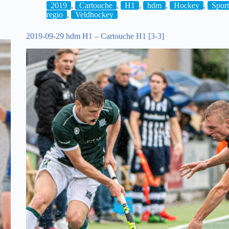
2019
,
Cartouche
,
H1
,
hdm
,
Hockey
,
Sport
regio
,
Veldhockey
2019-09-29 hdm H1 – Cartouche H1 [3-3]