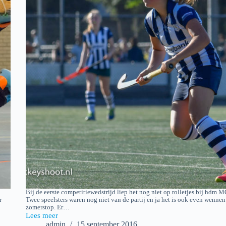
Bij de eerste competitiewedstrijd liep het nog niet op rolletjes bij hdm M
r
Twee speelsters waren nog niet van de partij en ja het is ook even wennen
zomerstop. Er…
Lees meer
2016-
admin
15 september 2016