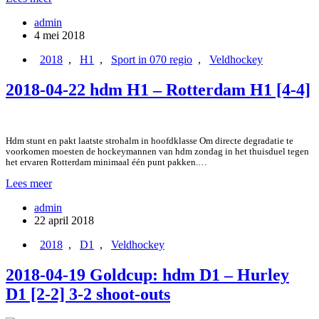
04-
admin
29
4 mei 2018
Almere
H1
2018
,
H1
,
Sport in 070 regio
,
Veldhockey
–
hdm
2018-04-22 hdm H1 – Rotterdam H1 [4-4]
H1
[4-
2]
Hdm stunt en pakt laatste strohalm in hoofdklasse Om directe degradatie te
voorkomen moesten de hockeymannen van hdm zondag in het thuisduel tegen
het ervaren Rotterdam minimaal één punt pakken.…
2018-
Lees meer
04-
admin
22
22 april 2018
hdm
H1
2018
,
D1
,
Veldhockey
–
Rotterdam
2018-04-19 Goldcup: hdm D1 – Hurley
H1
[4-
D1 [2-2] 3-2 shoot-outs
4]