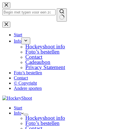
Ga
naar
de
inhoud
Geen
resultaten
Start
Info
Hockeyshoot info
Foto’s bestellen
Contact
Cadeaubon
Privacy Statement
Foto’s bestellen
Contact
© Copyright
Andere sporten
Start
Info
Hockeyshoot info
Foto’s bestellen
Contact