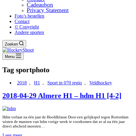
Cadeaubon
Privacy Statement
Foto’s bestellen
Contact
© Copyright
Andere sporten
Zoeken
Menu
Tag
sportphoto
2018
,
H1
,
Sport in 070 regio
,
Veldhockey
2018-04-29 Almere H1 – hdm H1 [4-2]
Hdm verlaat na één jaar de Hoofdklasse Door een gelijkspel tegen Rotterdam
wisten de mannen van hdm vorige week te voorkomen dat ze al na één jaar
direct afscheid moesten…
2018-
Lees meer