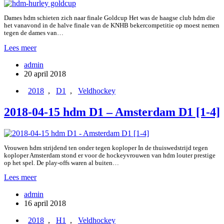
Dames hdm schieten zich naar finale Goldcup Het was de haagse club hdm die
het vanavond in de halve finale van de KNHB bekercompetitie op moest nemen
tegen de dames van…
2018-
Lees meer
04-
admin
19
20 april 2018
Goldcup:
hdm
2018
,
D1
,
Veldhockey
D1
–
2018-04-15 hdm D1 – Amsterdam D1 [1-4]
Hurley
D1
[2-
2]
3-
Vrouwen hdm strijdend ten onder tegen koploper In de thuiswedstrijd tegen
2
koploper Amsterdam stond er voor de hockeyvrouwen van hdm louter prestige
op het spel. De play-offs waren al buiten…
shoot-
outs
2018-
Lees meer
04-
admin
15
16 april 2018
hdm
D1
2018
,
H1
,
Veldhockey
–