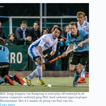
HGC krijgt klappen van Kampong in eerst play-off wedstrijd In de
laatste competitie wedstrijd ging HGC hard onderuit tegen koploper
Bloemendaal. Met 4-1 maakte de ploeg van Paul van Ass…
Lees meer