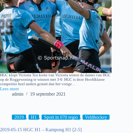
HGC klopt Victoria Ten koste van Victoria wisten de dames van HGC
op de Roggewoning te winnen met 3-0. HGC is deze Hoofdklasse
competitie heel anders gestart dan het vorige…
Lees meer
HGC
admin
19 september 2021
D1
–
Victoria
D1
2019
,
H1
,
Sport in 070 regio
,
Veldhockey
2019-05-15 HGC H1 – Kampong H1 [2-5]