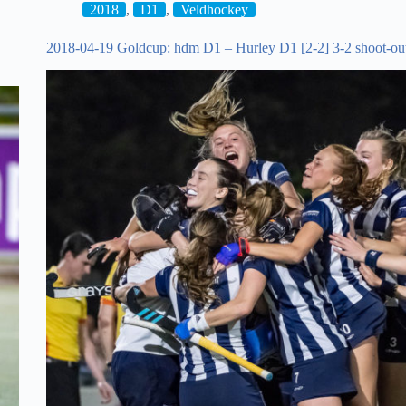
2018
,
D1
,
Veldhockey
2018-04-19 Goldcup: hdm D1 – Hurley D1 [2-2] 3-2 shoot-ou