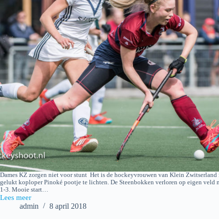
Dames KZ zorgen niet voor stunt Het is de hockeyvrouwen van Klein Zwitserland 
gelukt koploper Pinoké pootje te lichten. De Steenbokken verloren op eigen veld 
1-3. Mooie start…
Lees meer
2018-
admin
8 april 2018
04-
08