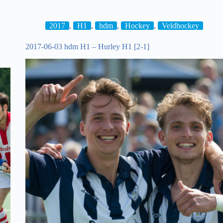
hdm
D1
–
2017
,
H1
,
hdm
,
Hockey
,
Veldhockey
Hurley
D1
2017-06-03 hdm H1 – Hurley H1 [2-1]
[2-
1]