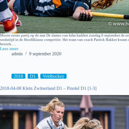
Mooie eerste partij op de mat De dames van hdm hadden zondag 6 september de ee
wedstrijd in de Hoofdklasse competitie. Het team van coach Patrick Bakker kwam 
bezoek.…
Lees meer
2020-
admin
9 september 2020
09-
06
Hockey:
hdm
D1
2018
,
D1
,
Veldhockey
–
Hurley
2018-04-08 Klein Zwitserland D1 – Pinoké D1 [1-3]
D1