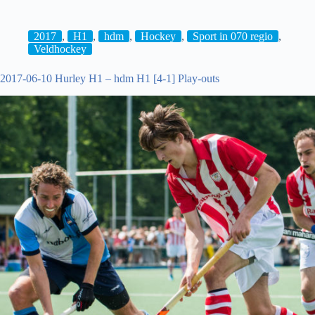
Klein
Zwitserland
D1
2017
,
H1
,
hdm
,
Hockey
,
Sport in 070 regio
,
–
Veldhockey
Pinoké
D1
2017-06-10 Hurley H1 – hdm H1 [4-1] Play-outs
[1-
3]