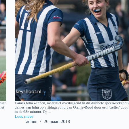
niet
Dames hdm winnen, maar niet overtuigend In dit dubbele speelweekend v
met
dames van hdm op vrijdagavond van Oranje-Rood door een ’treffer’ door 
in de 68e minuut. Op…
Lees meer
2018-
admin
26 maart 2018
03-
25