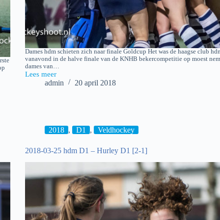
Dames hdm schieten zich naar finale Goldcup Het was de haagse club hdm
vanavond in de halve finale van de KNHB bekercompetitie op moest nem
rste
dames van…
op
Lees meer
2018-
admin
20 april 2018
04-
19
Goldcup:
hdm
D1
–
2018
,
D1
,
Veldhockey
Hurley
D1
2018-03-25 hdm D1 – Hurley D1 [2-1]
[2-
2]
3-
2
shoot-
outs