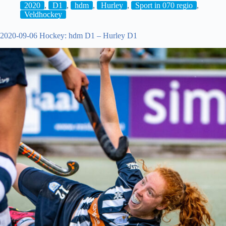
2020
,
D1
,
hdm
,
Hurley
,
Sport in 070 regio
,
Veldhockey
2020-09-06 Hockey: hdm D1 – Hurley D1