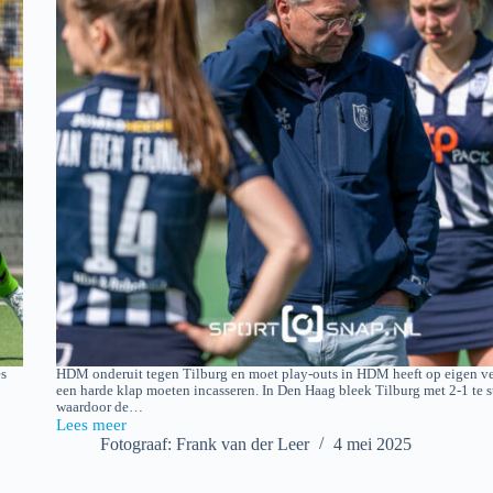
es
HDM onderuit tegen Tilburg en moet play-outs in HDM heeft op eigen v
een harde klap moeten incasseren. In Den Haag bleek Tilburg met 2-1 te s
waardoor de…
Lees meer
HDM
Fotograaf: Frank van der Leer
4 mei 2025
D1
–
Tilburg