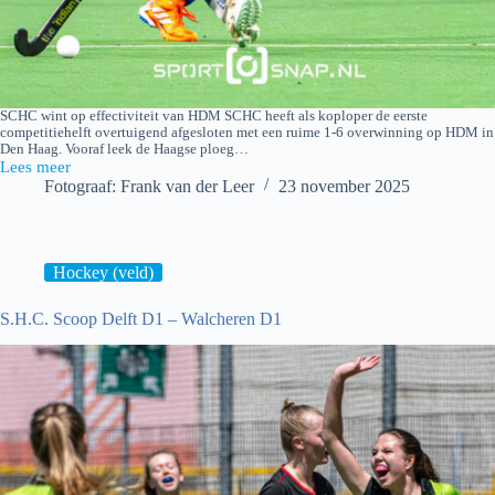
SCHC wint op effectiviteit van HDM SCHC heeft als koploper de eerste
competitiehelft overtuigend afgesloten met een ruime 1-6 overwinning op HDM in
Den Haag. Vooraf leek de Haagse ploeg…
Lees meer
HDM
Fotograaf: Frank van der Leer
23 november 2025
D1
–
SCHC
D1
Hockey (veld)
S.H.C. Scoop Delft D1 – Walcheren D1