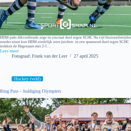
HDM pakt dikverdiende zege in cruciaal duel tegen SCHC Na vijf thuiswedstrijde
zonder winst kon HDM eindelijk weer juichen: in een spannend duel tegen SCHC
trokken de Hagenaars met 2-1…
Lees meer
HDM
Fotograaf: Frank van der Leer
27 april 2025
H1
–
SCHC
H1
Hockey (veld)
Ring Pass – huldiging Olympiers