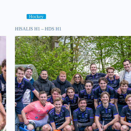
–
Den
Bosch
MO16
Hockey
HISALIS H1 – HDS H1