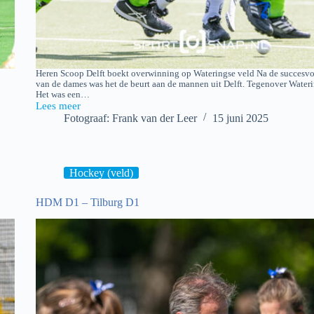
Heren Scoop Delft boekt overwinning op Wateringse veld Na de succesvol
van de dames was het de beurt aan de mannen uit Delft. Tegenover Wateri
Het was een…
Lees meer
S.H.C.
Fotograaf: Frank van der Leer
15 juni 2025
Scoop
Delft
H1
–
Wateringse
Hockey (veld)
veld
H1
HDM D1 – Tilburg D1