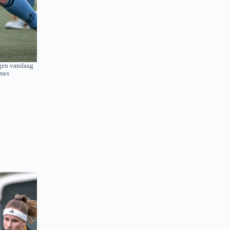
gen vandaag
mes