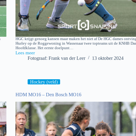
n
HGC krijgt genoeg kansen maar maken het niet af De HGC dames ontvin
Hurley op de Roggewoning in Wassenaar twee topteams uit de KNHB Da
Hoofdklasse. Het eerste doelpunt…
Lees meer
HGC
Fotograaf: Frank van der Leer
13 oktober 2024
D1
–
Hurley
D1
Hockey (veld)
HDM MO16 – Den Bosch MO16