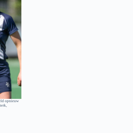
eld opnieuw
terk,