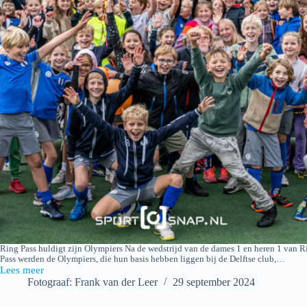
Ring Pass huldigt zijn Olympiers Na de wedstrijd van de dames 1 en heren 1 van R
Pass werden de Olympiers, die hun basis hebben liggen bij de Delftse club,…
Lees meer
Ring
Fotograaf: Frank van der Leer
29 september 2024
Pass
–