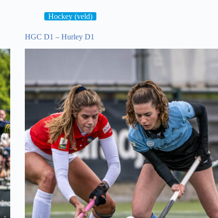
D1
Hockey (veld)
HGC D1 – Hurley D1