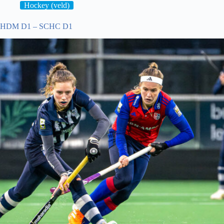
Hockey (veld)
HDM D1 – SCHC D1