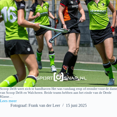
Scoop Delft weet zich te handhaven Het was vandaag erop of eronder voor de dam
van Scoop Delft en Walcheren. Beide teams hebben aan het einde van de Derde
Klasse…
Lees meer
S.H.C.
Fotograaf: Frank van der Leer
15 juni 2025
Scoop
Delft
D1