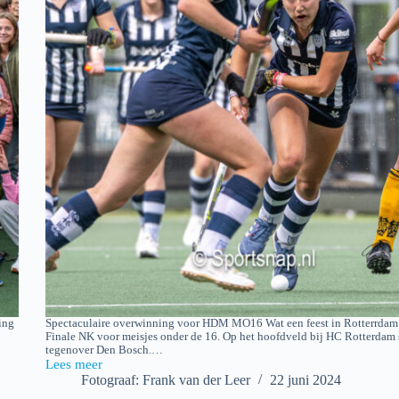
ing
Spectaculaire overwinning voor HDM MO16 Wat een feest in Rotterrdam 
Finale NK voor meisjes onder de 16. Op het hoofdveld bij HC Rotterda
tegenover Den Bosch.…
Lees meer
HDM
Fotograaf: Frank van der Leer
22 juni 2024
MO16