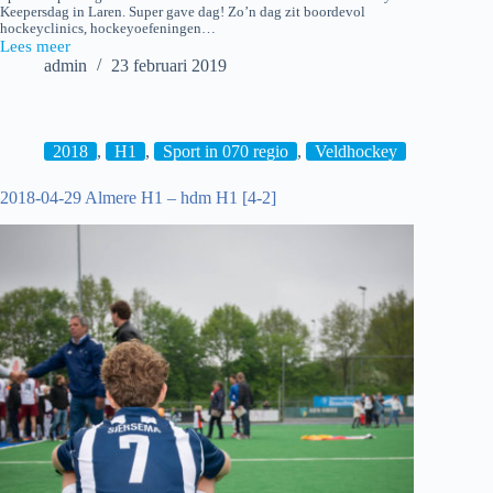
Keepersdag in Laren. Super gave dag! Zo’n dag zit boordevol
hockeyclinics, hockeyoefeningen…
Lees meer
2019-
admin
23 februari 2019
02-
23
Hockey:
Nationale
Hockey-
2018
,
H1
,
Sport in 070 regio
,
Veldhockey
en
Keepersdag
2018-04-29 Almere H1 – hdm H1 [4-2]
–
Laren