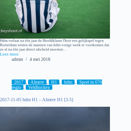
Hdm verlaat na één jaar de Hoofdklasse Door een gelijkspel tegen
Rotterdam wisten de mannen van hdm vorige week te voorkomen dat
ze al na één jaar direct afscheid moesten…
Lees meer
2018-
admin
4 mei 2018
04-
29
Almere
H1
–
2017
,
Almere
,
H1
,
hdm
,
Sport in 070
hdm
regio
,
Veldhockey
H1
[4-
2017-11-05 hdm H1 – Almere H1 [3-5]
2]