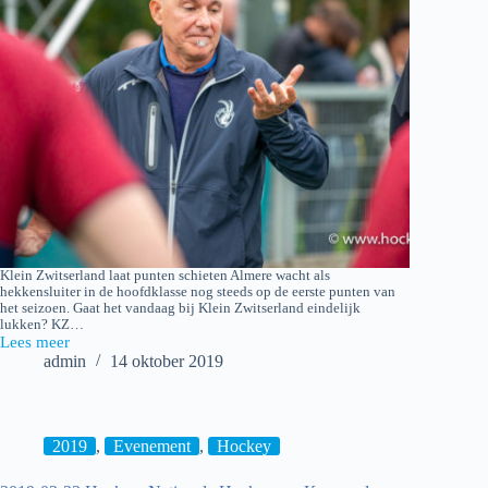
Klein Zwitserland laat punten schieten Almere wacht als
hekkensluiter in de hoofdklasse nog steeds op de eerste punten van
het seizoen. Gaat het vandaag bij Klein Zwitserland eindelijk
lukken? KZ…
Lees meer
2019-
admin
14 oktober 2019
10-
13
Klein
Zwitserland
H1
2019
,
Evenement
,
Hockey
–
Almere