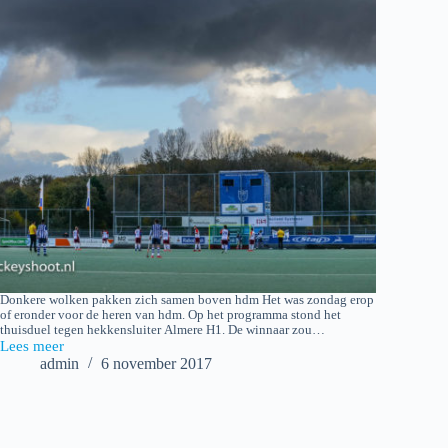
Donkere wolken pakken zich samen boven hdm Het was zondag erop
of eronder voor de heren van hdm. Op het programma stond het
thuisduel tegen hekkensluiter Almere H1. De winnaar zou…
Lees meer
2017-
admin
6 november 2017
11-
05
hdm
H1
–