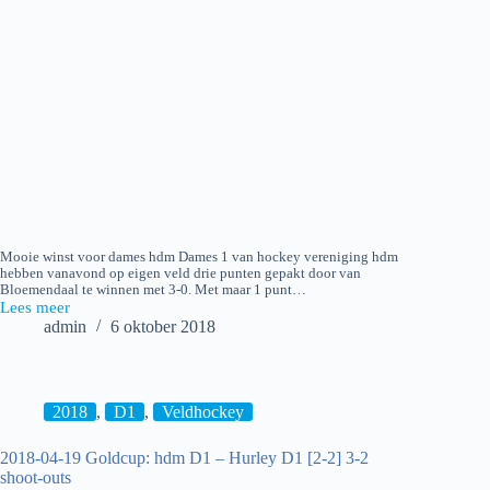
Mooie winst voor dames hdm Dames 1 van hockey vereniging hdm
hebben vanavond op eigen veld drie punten gepakt door van
Bloemendaal te winnen met 3-0. Met maar 1 punt…
Lees meer
2018-
admin
6 oktober 2018
10-
05
Hockey:
hdm
D1
2018
,
D1
,
Veldhockey
–
Bloemendaal
2018-04-19 Goldcup: hdm D1 – Hurley D1 [2-2] 3-2
D1
shoot-outs
[3-