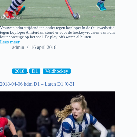
Vrouwen hdm strijdend ten onder tegen koploper In de thuiswedstrijd
tegen koploper Amsterdam stond er voor de hockeyvrouwen van hdm
louter prestige op het spel. De play-offs waren al buiten…
Lees meer
2018-
admin
16 april 2018
04-
15
hdm
D1
–
2018
,
D1
,
Veldhockey
Amsterdam
D1
2018-04-06 hdm D1 – Laren D1 [0-3]
[1-
4]