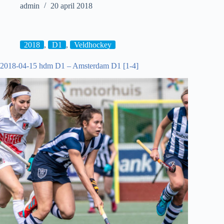
2018-
admin
20 april 2018
04-
19
Goldcup:
hdm
D1
2018
,
D1
,
Veldhockey
–
Hurley
2018-04-15 hdm D1 – Amsterdam D1 [1-4]
D1
[2-
2]
3-
2
shoot-
outs