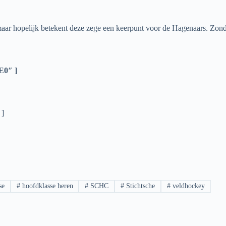
 maar hopelijk betekent deze zege een keerpunt voor de Hagenaars. Zon
E0″ ]
 ]
se
#
hoofdklasse heren
#
SCHC
#
Stichtsche
#
veldhockey