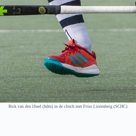
Rick van den IJssel (hdm) in de clinch met Friso Liezenberg (SCHC)