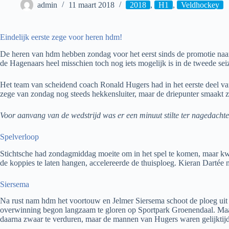
admin
11 maart 2018
2018
,
H1
,
Veldhockey
Eindelijk eerste zege voor heren hdm!
De heren van hdm hebben zondag voor het eerst sinds de promotie na
de Hagenaars heel misschien toch nog iets mogelijk is in de tweede se
Het team van scheidend coach Ronald Hugers had in het eerste deel van
zege van zondag nog steeds hekkensluiter, maar de driepunter smaakt z
Voor aanvang van de wedstrijd was er een minuut stilte ter nagedacht
Spelverloop
Stichtsche had zondagmiddag moeite om in het spel te komen, maar kwa
de koppies te laten hangen, accelereerde de thuisploeg. Kieran Dartée m
Siersema
Na rust nam hdm het voortouw en Jelmer Siersema schoot de ploeg uit 
overwinning begon langzaam te gloren op Sportpark Groenendaal. Maar 
daarna zwaar te verduren, maar de mannen van Hugers waren gelijktijdi