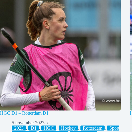
HGC D1 – Rotterdam D1
H
5 november 2023
2023
,
D1
,
HGC
,
Hockey
,
Rotterdam
,
Sport