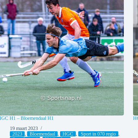
GC H1 – Bloemendaal H1
HG
19 maart 2023
2023
,
Bloemendaal
,
HGC
,
Sport in 070 regio
,