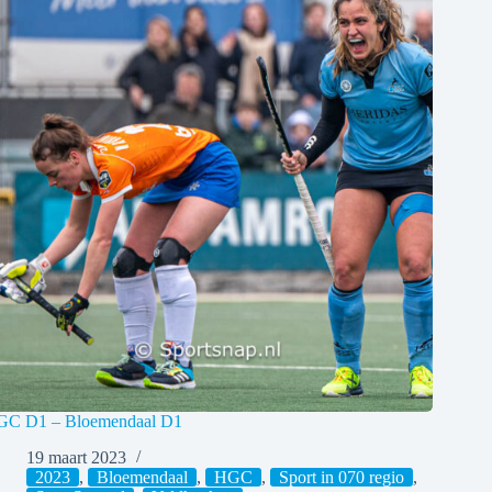
C D1 – Bloemendaal D1
19 maart 2023
2023
,
Bloemendaal
,
HGC
,
Sport in 070 regio
,