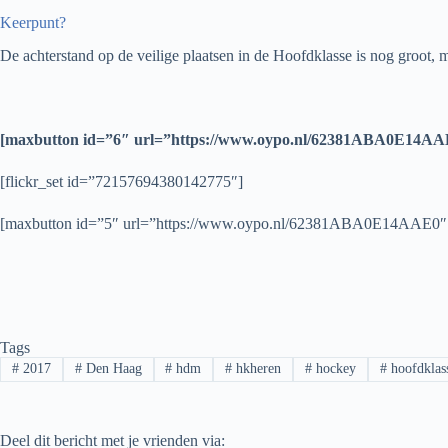
Keerpunt?
De achterstand op de veilige plaatsen in de Hoofdklasse is nog groot,
[maxbutton id=”6″ url=”https://www.oypo.nl/62381ABA0E14AA
[flickr_set id=”72157694380142775″]
[maxbutton id=”5″ url=”https://www.oypo.nl/62381ABA0E14AAE0″
Tags
#
2017
#
Den Haag
#
hdm
#
hkheren
#
hockey
#
hoofdklas
Deel dit bericht met je vrienden via: