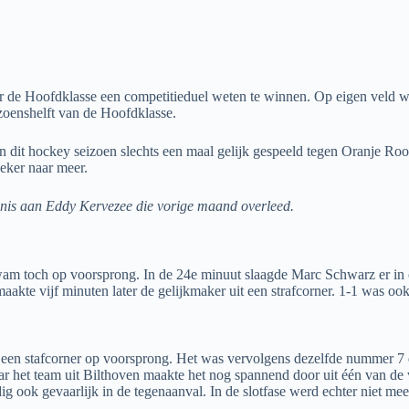
ar de Hoofdklasse een competitieduel weten te winnen. Op eigen veld
izoenshelft van de Hoofdklasse.
 dit hockey seizoen slechts een maal gelijk gespeeld tegen Oranje Roo
eker naar meer.
enis aan Eddy Kervezee die vorige maand overleed.
m toch op voorsprong. In de 24e minuut slaagde Marc Schwarz er in om
aakte vijf minuten later de gelijkmaker uit een strafcorner. 1-1 was ook
een stafcorner op voorsprong. Het was vervolgens dezelfde nummer 7 d
het team uit Bilthoven maakte het nog spannend door uit één van de v
g ook gevaarlijk in de tegenaanval. In de slotfase werd echter niet me