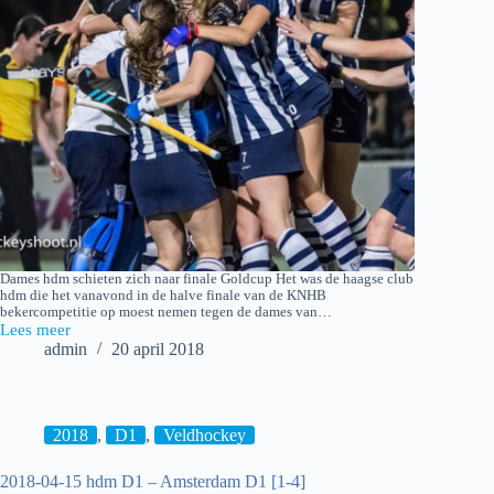
Dames hdm schieten zich naar finale Goldcup Het was de haagse club
hdm die het vanavond in de halve finale van de KNHB
bekercompetitie op moest nemen tegen de dames van…
Lees meer
2018-
admin
20 april 2018
04-
19
Goldcup:
hdm
D1
2018
,
D1
,
Veldhockey
–
Hurley
2018-04-15 hdm D1 – Amsterdam D1 [1-4]
D1