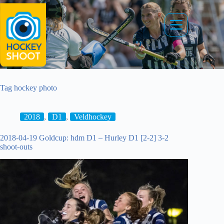
Ga
naar
de
inhoud
Tag
hockey photo
2018
,
D1
,
Veldhockey
2018-04-19 Goldcup: hdm D1 – Hurley D1 [2-2] 3-2
shoot-outs