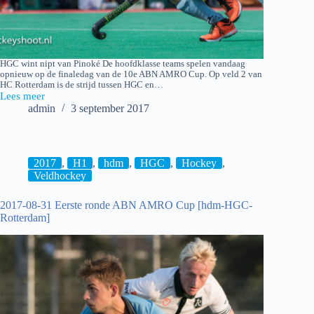
HGC wint nipt van Pinoké De hoofdklasse teams spelen vandaag
opnieuw op de finaledag van de 10e ABN AMRO Cup. Op veld 2 van
HC Rotterdam is de strijd tussen HGC en…
Lees meer
2017-
admin
3 september 2017
09-
03
finaledag
ABN
AMRO
2017
,
H1
,
hdm
,
HGC
,
Hockey
,
Cup
Veldhockey
[HGC-
Pinoké]
2017-08-31 Eerste ronde ABN AMRO Cup [hdm-HGC-
Rotterdam]