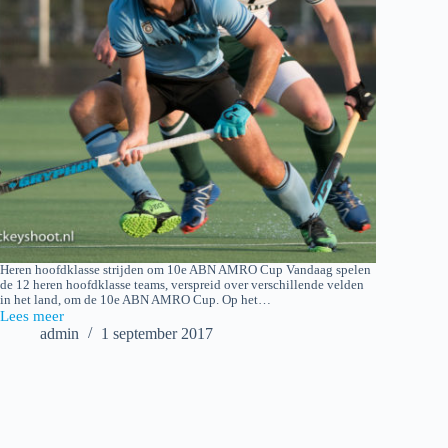
Heren hoofdklasse strijden om 10e ABN AMRO Cup Vandaag spelen
de 12 heren hoofdklasse teams, verspreid over verschillende velden
in het land, om de 10e ABN AMRO Cup. Op het…
Lees meer
2017-
admin
1 september 2017
08-
31
Eerste
ronde
ABN
AMRO
Cup