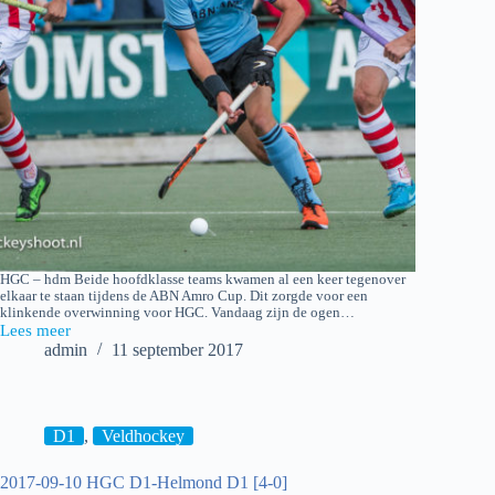
HGC – hdm Beide hoofdklasse teams kwamen al een keer tegenover
elkaar te staan tijdens de ABN Amro Cup. Dit zorgde voor een
klinkende overwinning voor HGC. Vandaag zijn de ogen…
Lees meer
2017-
admin
11 september 2017
09-
10
HGC
H1-
hdm
D1
,
Veldhockey
H1
[4-
2017-09-10 HGC D1-Helmond D1 [4-0]
1]