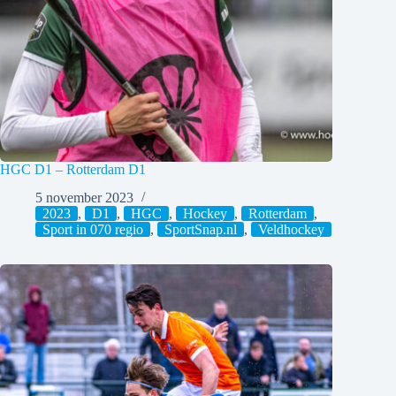
HGC D1 – Rotterdam D1
5 november 2023
2023
,
D1
,
HGC
,
Hockey
,
Rotterdam
,
Sport in 070 regio
,
SportSnap.nl
,
Veldhockey