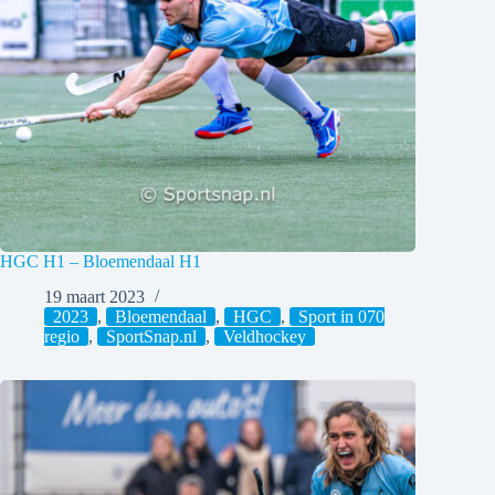
HGC H1 – Bloemendaal H1
19 maart 2023
2023
,
Bloemendaal
,
HGC
,
Sport in 070
regio
,
SportSnap.nl
,
Veldhockey