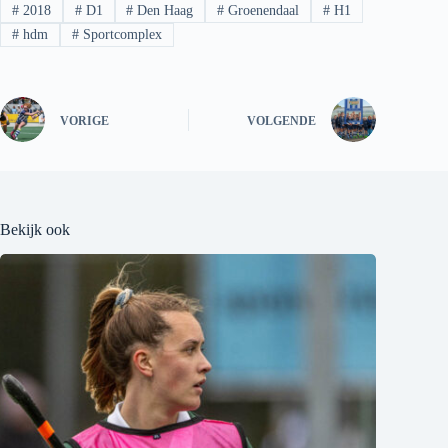
#
2018
#
D1
#
Den Haag
#
Groenendaal
#
H1
#
hdm
#
Sportcomplex
VORIGE
VOLGENDE
Bekijk ook