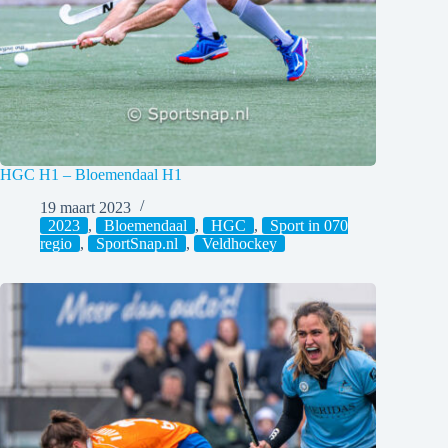
HGC H1 – Bloemendaal H1
19 maart 2023
2023
,
Bloemendaal
,
HGC
,
Sport in 070
regio
,
SportSnap.nl
,
Veldhockey