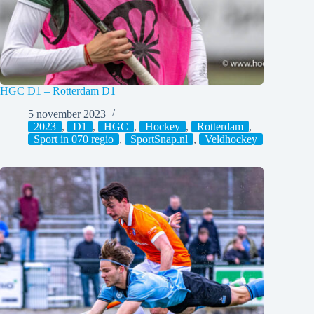
HGC D1 – Rotterdam D1
5 november 2023
2023
,
D1
,
HGC
,
Hockey
,
Rotterdam
,
Sport in 070 regio
,
SportSnap.nl
,
Veldhockey