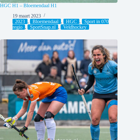
HGC H1 – Bloemendaal H1
19 maart 2023
2023
,
Bloemendaal
,
HGC
,
Sport in 070
regio
,
SportSnap.nl
,
Veldhockey