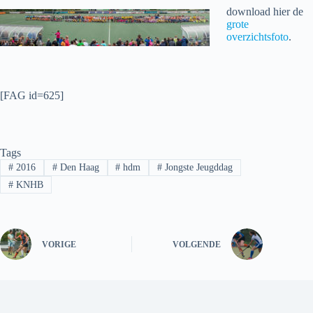
download hier de
grote
overzichtsfoto
.
[FAG id=625]
Tags
#
2016
#
Den Haag
#
hdm
#
Jongste Jeugddag
#
KNHB
VORIGE
VOLGENDE