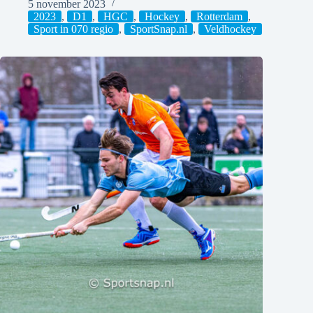
5 november 2023
2023
,
D1
,
HGC
,
Hockey
,
Rotterdam
,
Sport in 070 regio
,
SportSnap.nl
,
Veldhockey