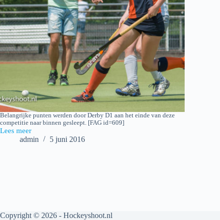
Belangrijke punten werden door Derby D1 aan het einde van deze
competitie naar binnen gesleept. [FAG id=609]
Lees meer
2016-
admin
5 juni 2016
06-
05
Derby
D1
–
Barendrecht
D1
_
4-
Copyright © 2026 - Hockeyshoot.nl
2