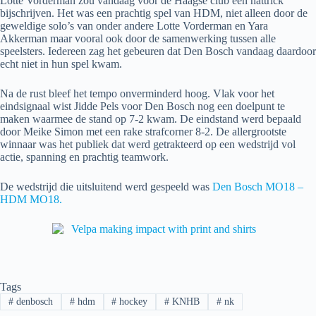
Lotte Vorderman zou vandaag voor de Haagse club een hattrick
bijschrijven. Het was een prachtig spel van HDM, niet alleen door de
geweldige solo’s van onder andere Lotte Vorderman en Yara
Akkerman maar vooral ook door de samenwerking tussen alle
speelsters. Iedereen zag het gebeuren dat Den Bosch vandaag daardoor
echt niet in hun spel kwam.
Na de rust bleef het tempo onverminderd hoog. Vlak voor het
eindsignaal wist Jidde Pels voor Den Bosch nog een doelpunt te
maken waarmee de stand op 7-2 kwam. De eindstand werd bepaald
door Meike Simon met een rake strafcorner 8-2. De allergrootste
winnaar was het publiek dat werd getrakteerd op een wedstrijd vol
actie, spanning en prachtig teamwork.
De wedstrijd die uitsluitend werd gespeeld was
Den Bosch MO18 –
HDM MO18.
Tags
#
denbosch
#
hdm
#
hockey
#
KNHB
#
nk