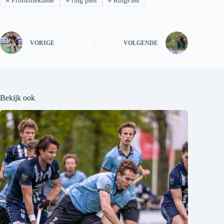
#
Promotieklasse
#
ring pass
#
RingPass
VORIGE
VOLGENDE
Bekijk ook