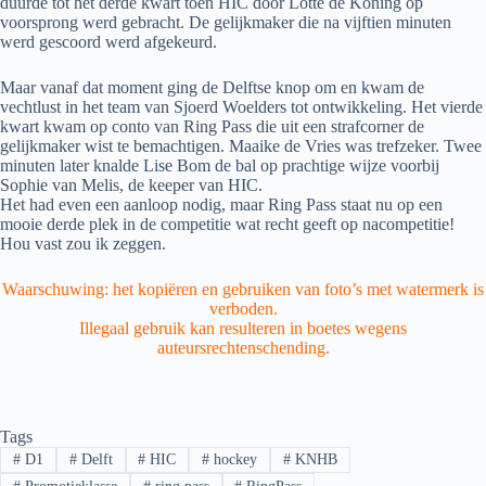
duurde tot het derde kwart toen HIC door Lotte de Koning op
voorsprong werd gebracht. De gelijkmaker die na vijftien minuten
werd gescoord werd afgekeurd.
Maar vanaf dat moment ging de Delftse knop om en kwam de
vechtlust in het team van Sjoerd Woelders tot ontwikkeling. Het vierde
kwart kwam op conto van Ring Pass die uit een strafcorner de
gelijkmaker wist te bemachtigen. Maaike de Vries was trefzeker. Twee
minuten later knalde Lise Bom de bal op prachtige wijze voorbij
Sophie van Melis, de keeper van HIC.
Het had even een aanloop nodig, maar Ring Pass staat nu op een
mooie derde plek in de competitie wat recht geeft op nacompetitie!
Hou vast zou ik zeggen.
Waarschuwing: het kopiëren en gebruiken van foto’s met watermerk is
verboden.
Illegaal gebruik kan resulteren in boetes wegens
auteursrechtenschending.
Tags
#
D1
#
Delft
#
HIC
#
hockey
#
KNHB