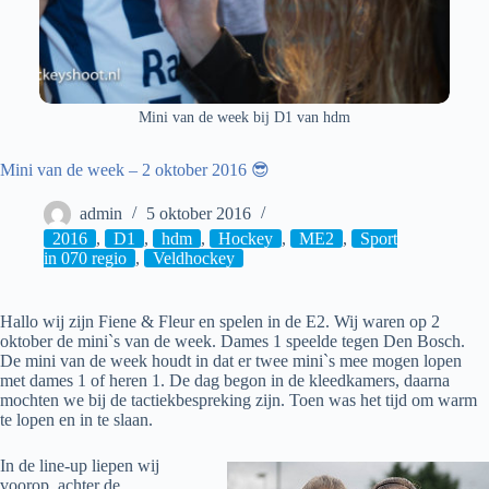
Mini van de week bij D1 van hdm
Mini van de week – 2 oktober 2016 😎
admin
5 oktober 2016
2016
,
D1
,
hdm
,
Hockey
,
ME2
,
Sport
in 070 regio
,
Veldhockey
Hallo wij zijn Fiene & Fleur en spelen in de E2. Wij waren op 2
oktober de mini`s van de week. Dames 1 speelde tegen Den Bosch.
De mini van de week houdt in dat er twee mini`s mee mogen lopen
met dames 1 of heren 1. De dag begon in de kleedkamers, daarna
mochten we bij de tactiekbespreking zijn. Toen was het tijd om warm
te lopen en in te slaan.
In de line-up liepen wij
voorop, achter de