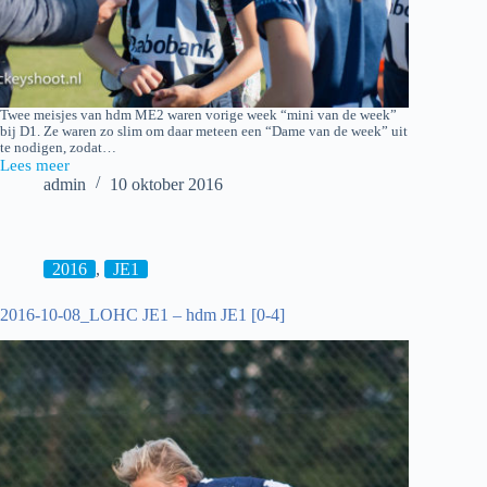
Twee meisjes van hdm ME2 waren vorige week “mini van de week”
bij D1. Ze waren zo slim om daar meteen een “Dame van de week” uit
te nodigen, zodat…
Lees meer
2016-
admin
10 oktober 2016
10-
08
LOHC
ME2
–
2016
,
JE1
hdm
ME2
2016-10-08_LOHC JE1 – hdm JE1 [0-4]
[2-
0]