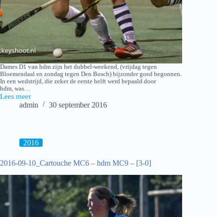
Dames D1 van hdm zijn het dubbel-weekend, (vrijdag tegen
Bloemendaal en zondag tegen Den Bosch) bijzonder goed begonnen.
In een wedstrijd, die zeker de eerste helft werd bepaald door
hdm, was…
Lees meer
2016-
admin
30 september 2016
09-
30
hdm
D1
–
2016
Bloemendaal
D1
2016-09-10_Cartouche MC6 – hdm MC9 – [3-0]
–
[2-
1]