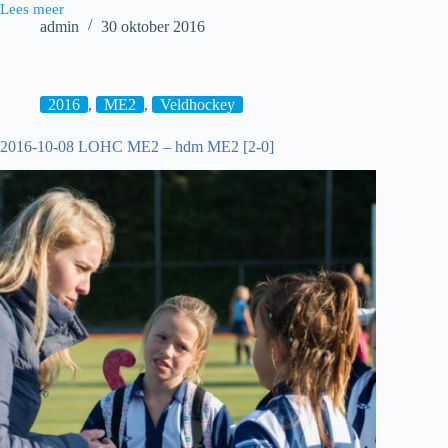
Lees meer
2016-
admin
30 oktober 2016
10-
29
Victoria
ME2
–
2016
,
ME2
,
Veldhockey
hdm
ME2
2016-10-08 LOHC ME2 – hdm ME2 [2-0]
[1-
2]