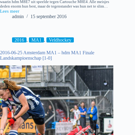
waarin hdm M8E7 uit speelde tegen Cartouche M8E4. Alle meisjes
deden enorm hun best, maar de tegenstander was hun net te slim…
Lees meer
Cartouche
admin
15 september 2016
M8E4
–
hdm
M8E7
2016
,
MA1
,
Veldhockey
2016-06-25 Amsterdam MA1 – hdm MA1 Finale
Landskampioenschap [1-0]