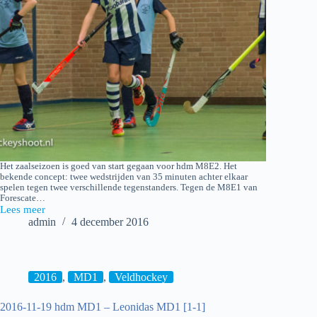
Het zaalseizoen is goed van start gegaan voor hdm M8E2. Het
bekende concept: twee wedstrijden van 35 minuten achter elkaar
spelen tegen twee verschillende tegenstanders. Tegen de M8E1 van
Forescate…
Lees meer
2016-
admin
4 december 2016
12-
03
hdm
M8E2
–
2016
,
MD1
,
Veldhockey
Forescate
M8E1
2016-11-19 hdm MD1 – Leonidas MD1 [1-1]
–