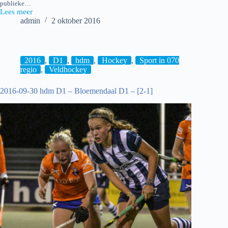
publieke…
Lees meer
2016-
admin
2 oktober 2016
10-
02_hdm
D1
–
Den
2016
,
D1
,
hdm
,
Hockey
,
Sport in 070
Bosch
regio
,
Veldhockey
D1
–
2016-09-30 hdm D1 – Bloemendaal D1 – [2-1]
[1-
4]