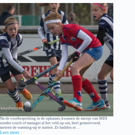
Hisalis
M8E2
Na de voorbespreking in de opkamer, kwamen de meisje van MD1
zonder coach of manager al het veld op om, heel gemotiveerd,
meteen de warming-up te starten. Ze hadden er…
Lees meer
2016-