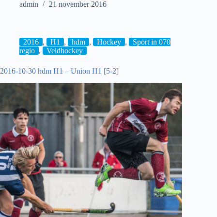
admin
21 november 2016
11-
19
hdm
MD1
–
2016
,
H1
,
hdm
,
Hockey
,
Sport in 070
Leonidas
regio
,
Veldhockey
MD1
[1-
2016-10-30 hdm H1 – Union H1 [5-2]
1]