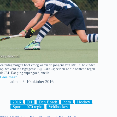
Zaterdagmorgen heel vroeg waren de jongens van J8E1 al te vinden
op het veld in Oegstgeest. Bij LOHC speelden ze die ochtend tegen
de JE1. Dat ging super goed, snelle…
Lees meer
2016-
admin
10 oktober 2016
10-
08_LOHC
JE1
–
hdm
2016
,
D1
,
Den Bosch
,
hdm
,
Hockey
,
JE1
Sport in 070 regio
,
Veldhockey
[0-
4]