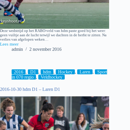
Deze wedstrijd op het RABO-veld van hdm paste goed bij het weer:
geen vuiltje aan de lucht terwijl we dachten in de herfst te zitten. Na
verlies van afgelopen weken…
Lees meer
2016-
admin
2 november 2016
10-
30
hdm
H1
–
2016
,
D1
,
hdm
,
Hockey
,
Laren
,
Sport
Union
in 070 regio
,
Veldhockey
H1
[5-
2016-10-30 hdm D1 – Laren D1
2]