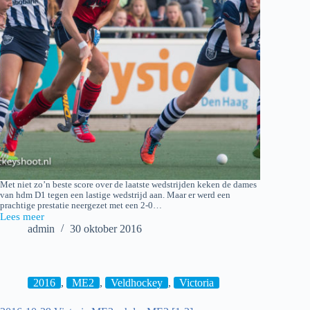
Met niet zo’n beste score over de laatste wedstrijden keken de dames
van hdm D1 tegen een lastige wedstrijd aan. Maar er werd een
prachtige prestatie neergezet met een 2-0…
Lees meer
2016-
admin
30 oktober 2016
10-
30
hdm
D1
–
2016
,
ME2
,
Veldhockey
,
Victoria
Laren
D1