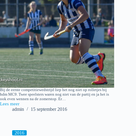
Bij de eerste competitiewedstrijd liep het nog niet op rolletjes bij
hdm MC9. Twee speelsters waren nog niet van de partij en ja het is
ook even wennen na de zomerstop. Er…
Lees meer
2016-
admin
15 september 2016
09-
10_Cartouche
MC6
–
hdm
2016