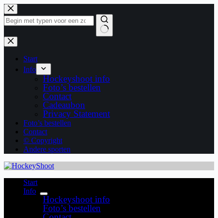
Ga
naar
de
inhoud
Geen
resultaten
Start
Info
Hockeyshoot info
Foto’s bestellen
Contact
Cadeaubon
Privacy Statement
Foto’s bestellen
Contact
© Copyright
Andere sporten
Start
Info
Hockeyshoot info
Foto’s bestellen
Contact