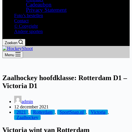
Cadeaubon
Privacy Statement
Foto’s bestellen
Contact
© Copyright
Andere sporten
Zoeken
Menu
Zaalhockey hoofdklasse: Rotterdam D1 –
Victoria D1
admin
12 december 2021
2021
,
Rotterdam
,
SportSnap.nl
,
Victoria
,
Zaalhockey
Victoria wint van Rotterdam