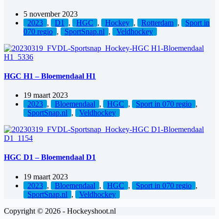
5 november 2023
2023
,
D1
,
HGC
,
Hockey
,
Rotterdam
,
Sport in
070 regio
,
SportSnap.nl
,
Veldhockey
HGC H1 – Bloemendaal H1
19 maart 2023
2023
,
Bloemendaal
,
HGC
,
Sport in 070 regio
,
SportSnap.nl
,
Veldhockey
HGC D1 – Bloemendaal D1
19 maart 2023
2023
,
Bloemendaal
,
HGC
,
Sport in 070 regio
,
SportSnap.nl
,
Veldhockey
Copyright © 2026 - Hockeyshoot.nl