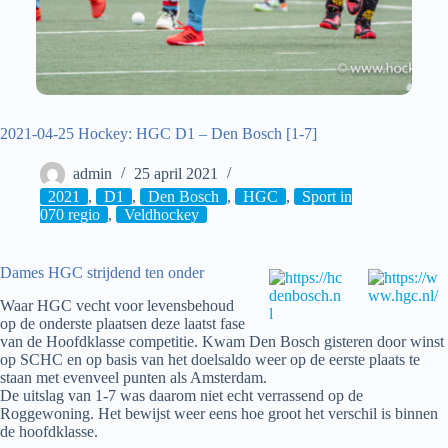
2021-04-25 Hockey: HGC D1 – Den Bosch [1-7]
admin
25 april 2021
2021
,
D1
,
Den Bosch
,
HGC
,
Sport in
070 regio
,
Veldhockey
Dames HGC strijdend ten onder
Waar HGC vecht voor levensbehoud
op de onderste plaatsen deze laatst fase
van de Hoofdklasse competitie. Kwam Den Bosch gisteren door winst
op SCHC en op basis van het doelsaldo weer op de eerste plaats te
staan met evenveel punten als Amsterdam.
De uitslag van 1-7 was daarom niet echt verrassend op de
Roggewoning. Het bewijst weer eens hoe groot het verschil is binnen
de hoofdklasse.