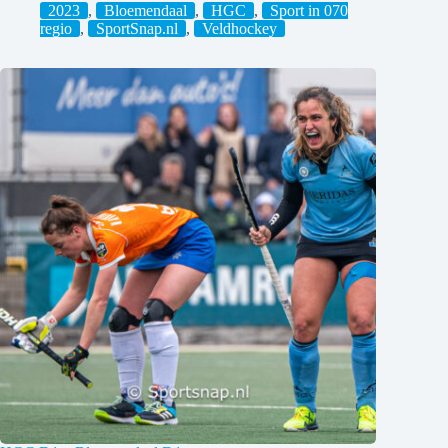
2023
,
Bloemendaal
,
HGC
,
Sport in 070
regio
,
SportSnap.nl
,
Veldhockey