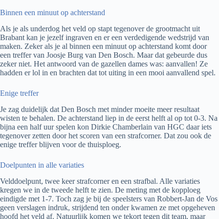
Binnen een minuut op achterstand
Als je als underdog het veld op stapt tegenover de grootmacht uit
Brabant kan je jezelf ingraven en er een verdedigende wedstrijd van
maken. Zeker als je al binnen een minuut op achterstand komt door
een treffer van Joosje Burg van Den Bosch. Maar dat gebeurde dus
zeker niet. Het antwoord van de gazellen dames was: aanvallen! Ze
hadden er lol in en brachten dat tot uiting in een mooi aanvallend spel.
Enige treffer
Je zag duidelijk dat Den Bosch met minder moeite meer resultaat
wisten te behalen. De achterstand liep in de eerst helft al op tot 0-3. Na
bijna een half uur spelen kon Dirkie Chamberlain van HGC daar iets
tegenover zetten door het scoren van een strafcorner. Dat zou ook de
enige treffer blijven voor de thuisploeg.
Doelpunten in alle variaties
Velddoelpunt, twee keer strafcorner en een strafbal. Alle variaties
kregen we in de tweede helft te zien. De meting met de kopploeg
eindigde met 1-7. Toch zag je bij de speelsters van Robbert-Jan de Vos
geen verslagen indruk, strijdend ten onder kwamen ze met opgeheven
hoofd het veld af. Natuurlijk komen we tekort tegen dit team, maar