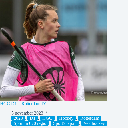
HGC D1 – Rotterdam D1
5 november 2023
2023
,
D1
,
HGC
,
Hockey
,
Rotterdam
,
Sport in 070 regio
,
SportSnap.nl
,
Veldhockey