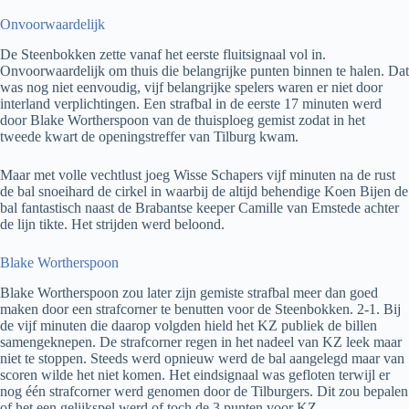
Onvoorwaardelijk
De Steenbokken zette vanaf het eerste fluitsignaal vol in.
Onvoorwaardelijk om thuis die belangrijke punten binnen te halen. Dat
was nog niet eenvoudig, vijf belangrijke spelers waren er niet door
interland verplichtingen. Een strafbal in de eerste 17 minuten werd
door Blake Wortherspoon van de thuisploeg gemist zodat in het
tweede kwart de openingstreffer van Tilburg kwam.
Maar met volle vechtlust joeg Wisse Schapers vijf minuten na de rust
de bal snoeihard de cirkel in waarbij de altijd behendige Koen Bijen de
bal fantastisch naast de Brabantse keeper Camille van Emstede achter
de lijn tikte. Het strijden werd beloond.
Blake Wortherspoon
Blake Wortherspoon zou later zijn gemiste strafbal meer dan goed
maken door een strafcorner te benutten voor de Steenbokken. 2-1. Bij
de vijf minuten die daarop volgden hield het KZ publiek de billen
samengeknepen. De strafcorner regen in het nadeel van KZ leek maar
niet te stoppen. Steeds werd opnieuw werd de bal aangelegd maar van
scoren wilde het niet komen. Het eindsignaal was gefloten terwijl er
nog één strafcorner werd genomen door de Tilburgers. Dit zou bepalen
of het een gelijkspel werd of toch de 3 punten voor KZ.