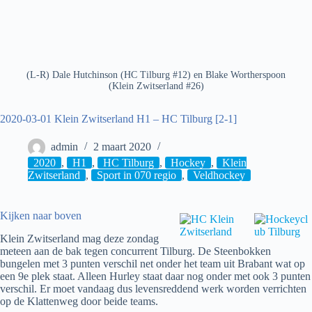
(L-R) Dale Hutchinson (HC Tilburg #12) en Blake Wortherspoon
(Klein Zwitserland #26)
2020-03-01 Klein Zwitserland H1 – HC Tilburg [2-1]
admin
2 maart 2020
2020
,
H1
,
HC Tilburg
,
Hockey
,
Klein
Zwitserland
,
Sport in 070 regio
,
Veldhockey
Kijken naar boven
Klein Zwitserland mag deze zondag
meteen aan de bak tegen concurrent Tilburg. De Steenbokken
bungelen met 3 punten verschil net onder het team uit Brabant wat op
een 9e plek staat. Alleen Hurley staat daar nog onder met ook 3 punten
verschil. Er moet vandaag dus levensreddend werk worden verrichten
op de Klattenweg door beide teams.