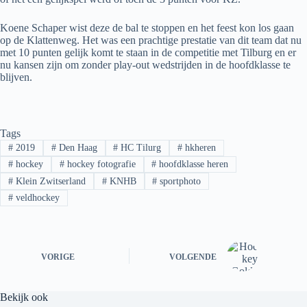
Koene Schaper wist deze de bal te stoppen en het feest kon los gaan
op de Klattenweg. Het was een prachtige prestatie van dit team dat nu
met 10 punten gelijk komt te staan in de competitie met Tilburg en er
nu kansen zijn om zonder play-out wedstrijden in de hoofdklasse te
blijven.
Tags
#
2019
#
Den Haag
#
HC Tilurg
#
hkheren
#
hockey
#
hockey fotografie
#
hoofdklasse heren
#
Klein Zwitserland
#
KNHB
#
sportphoto
#
veldhockey
VORIGE
VOLGENDE
Bekijk ook