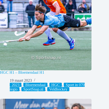
HGC H1 – Bloemendaal H1
19 maart 2023
2023
,
Bloemendaal
,
HGC
,
Sport in 070
regio
,
SportSnap.nl
,
Veldhockey