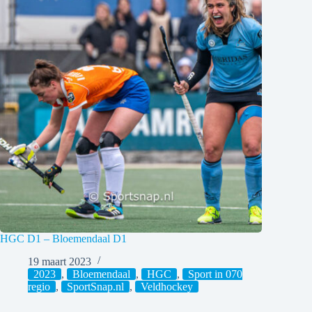
HGC D1 – Bloemendaal D1
19 maart 2023
2023
,
Bloemendaal
,
HGC
,
Sport in 070
regio
,
SportSnap.nl
,
Veldhockey