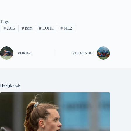
Tags
#
2016
#
hdm
#
LOHC
#
ME2
VORIGE
VOLGENDE
Bekijk ook