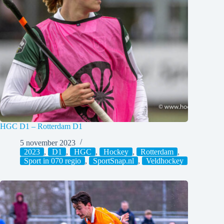
HGC D1 – Rotterdam D1
5 november 2023
2023
,
D1
,
HGC
,
Hockey
,
Rotterdam
,
Sport in 070 regio
,
SportSnap.nl
,
Veldhockey