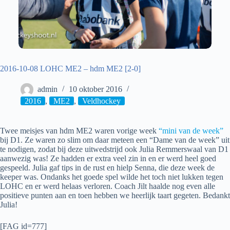
2016-10-08 LOHC ME2 – hdm ME2 [2-0]
admin
10 oktober 2016
2016
,
ME2
,
Veldhockey
Twee meisjes van hdm ME2 waren vorige week
“mini van de week”
bij D1. Ze waren zo slim om daar meteen een “Dame van de week” uit
te nodigen, zodat bij deze uitwedstrijd ook Julia Remmerswaal van D1
aanwezig was! Ze hadden er extra veel zin in en er werd heel goed
gespeeld. Julia gaf tips in de rust en hielp Senna, die deze week de
keeper was. Ondanks het goede spel wilde het toch niet lukken tegen
LOHC en er werd helaas verloren. Coach Jilt haalde nog even alle
positieve punten aan en toen hebben we heerlijk taart gegeten. Bedankt
Julia!
[FAG id=777]