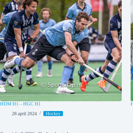
HDM H1 – HGC H1
H
28 april 2024
Hockey