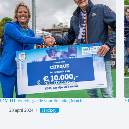
DM H1: wervingsactie voor Stichting Matchis
H
28 april 2024
Hockey