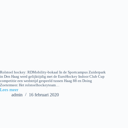
Rolstoel hockey: RDMobility-bokaal In de Sportcampus Zuiderpark
in Den Haag werd gelijktijdig met de EuroHockey Indoor Club Cup
competitie een wedstrijd gespeeld tussen Haag 88 en Doing
Zoetermeer. Het rolstoelhockeyteam…
Lees meer
2020-
admin
16 februari 2020
02-
15
Rolstoel
hockey:
Haag
88
v