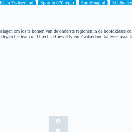
Klein Zwitserland
,
Sport in 070 regio
,
SportSnap.nl
,
Veldhock
agen om los te komen van de onderste regionen in de hoofdklasse com
en het team uit Utrecht. Hoewel Klein Zwitserland tot twee maal toe de