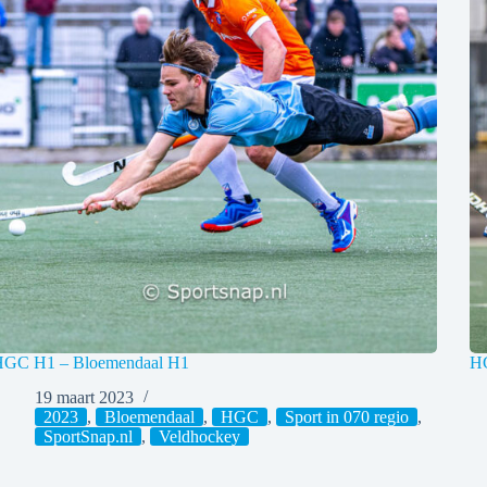
GC H1 – Bloemendaal H1
HG
19 maart 2023
2023
,
Bloemendaal
,
HGC
,
Sport in 070 regio
,
SportSnap.nl
,
Veldhockey