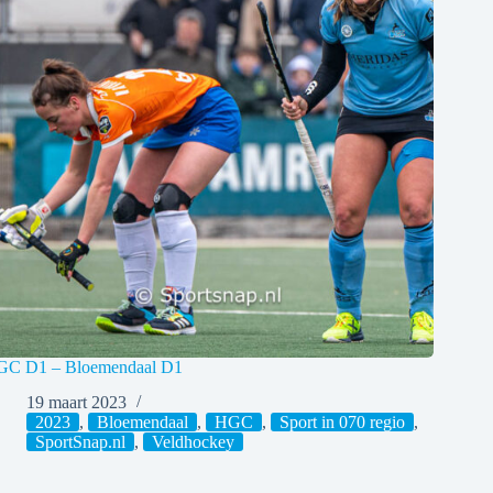
C D1 – Bloemendaal D1
19 maart 2023
2023
,
Bloemendaal
,
HGC
,
Sport in 070 regio
,
SportSnap.nl
,
Veldhockey