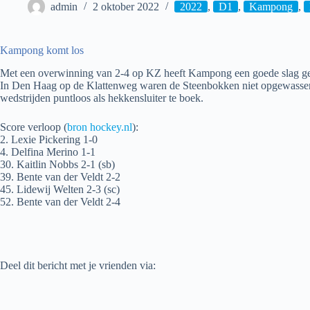
admin
2 oktober 2022
2022
,
D1
,
Kampong
,
Kampong komt los
Met een overwinning van 2-4 op KZ heeft Kampong een goede slag gesl
In Den Haag op de Klattenweg waren de Steenbokken niet opgewassen teg
wedstrijden puntloos als hekkensluiter te boek.
Score verloop (
bron hockey.nl
):
2. Lexie Pickering 1-0
4. Delfina Merino 1-1
30. Kaitlin Nobbs 2-1 (sb)
39. Bente van der Veldt 2-2
45. Lidewij Welten 2-3 (sc)
52. Bente van der Veldt 2-4
Deel dit bericht met je vrienden via: