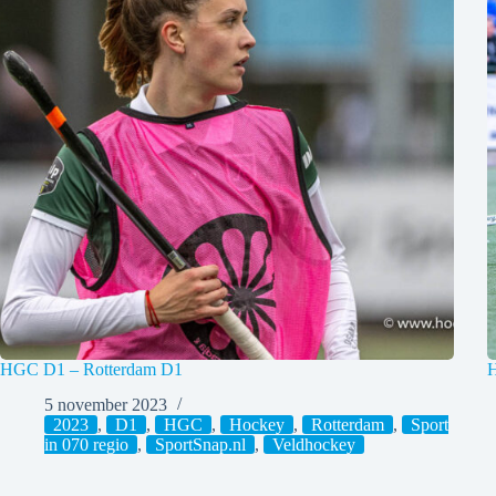
HGC D1 – Rotterdam D1
H
5 november 2023
2023
,
D1
,
HGC
,
Hockey
,
Rotterdam
,
Sport
in 070 regio
,
SportSnap.nl
,
Veldhockey