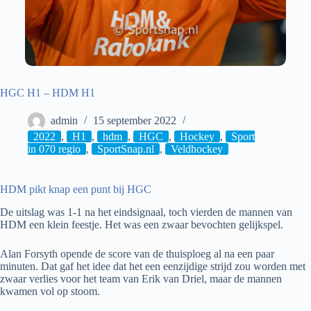
HGC H1 – HDM H1
admin
15 september 2022
2022
,
H1
,
hdm
,
HGC
,
Hockey
,
Sport
in 070 regio
,
SportSnap.nl
,
Veldhockey
HDM pikt knap een punt bij HGC
De uitslag was 1-1 na het eindsignaal, toch vierden de mannen van
HDM een klein feestje. Het was een zwaar bevochten gelijkspel.
Alan Forsyth opende de score van de thuisploeg al na een paar
minuten. Dat gaf het idee dat het een eenzijdige strijd zou worden met
zwaar verlies voor het team van Erik van Driel, maar de mannen
kwamen vol op stoom.