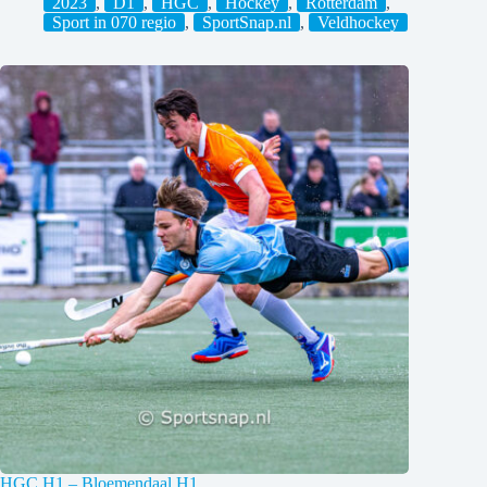
2023
,
D1
,
HGC
,
Hockey
,
Rotterdam
,
Sport in 070 regio
,
SportSnap.nl
,
Veldhockey
HGC H1 – Bloemendaal H1