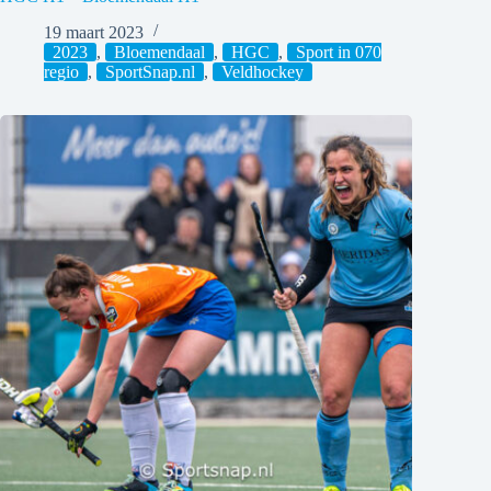
19 maart 2023
2023
,
Bloemendaal
,
HGC
,
Sport in 070
regio
,
SportSnap.nl
,
Veldhockey