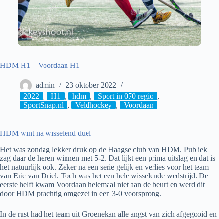
HDM H1 – Voordaan H1
admin
23 oktober 2022
2022
,
H1
,
hdm
,
Sport in 070 regio
,
SportSnap.nl
,
Veldhockey
,
Voordaan
HDM wint na wisselend duel
Het was zondag lekker druk op de Haagse club van HDM. Publiek
zag daar de heren winnen met 5-2. Dat lijkt een prima uitslag en dat is
het natuurlijk ook. Zeker na een serie gelijk en verlies voor het team
van Eric van Driel. Toch was het een hele wisselende wedstrijd. De
eerste helft kwam Voordaan helemaal niet aan de beurt en werd dit
door HDM prachtig omgezet in een 3-0 voorsprong.
In de rust had het team uit Groenekan alle angst van zich afgegooid en