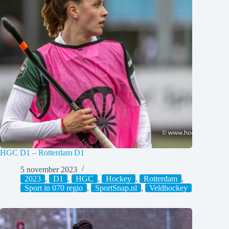
HGC D1 – Rotterdam D1
5 november 2023
2023
,
D1
,
HGC
,
Hockey
,
Rotterdam
,
Sport in 070 regio
,
SportSnap.nl
,
Veldhockey