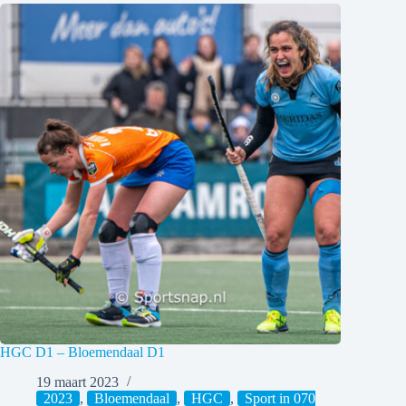
HGC D1 – Bloemendaal D1
19 maart 2023
2023
,
Bloemendaal
,
HGC
,
Sport in 070