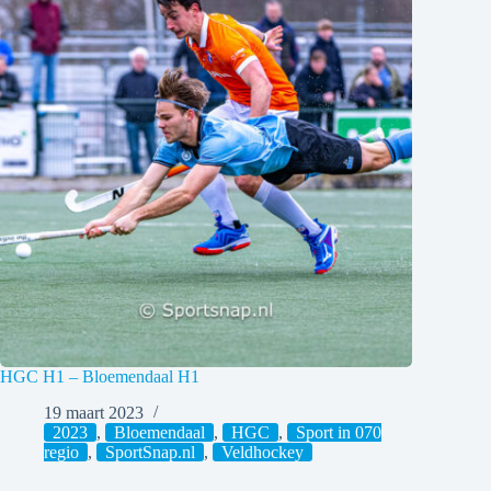
HGC H1 – Bloemendaal H1
19 maart 2023
2023
,
Bloemendaal
,
HGC
,
Sport in 070
regio
,
SportSnap.nl
,
Veldhockey