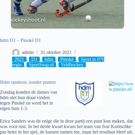
hdm D1 – Pinoké D1
admin
31 oktober 2021
2021
,
D1
,
hdm
,
Pinoké
,
Sport in 070
regio
,
SportSnap.nl
,
Veldhockey
Hdm opnieuw zonder punten
Zondag konden de dames van
hdm niet hun draai vinden
tegen Pinoké en werd het in
eigen huis 1-3.
Erica Sanders was de enige die in deze partij een punt kon maken, dat
was voor rust. In het derde kwart kwam het team van Ivar Knötschke
pas beter in het spel, de kansen namen toe, maar het resultaat bleef uit.