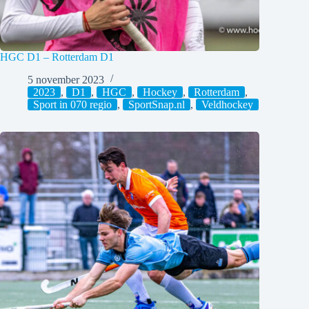
HGC D1 – Rotterdam D1
5 november 2023
2023
,
D1
,
HGC
,
Hockey
,
Rotterdam
,
Sport in 070 regio
,
SportSnap.nl
,
Veldhockey