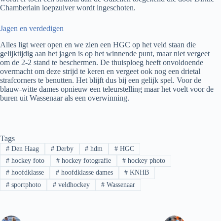
Chamberlain loepzuiver wordt ingeschoten.
Jagen en verdedigen
Alles ligt weer open en we zien een HGC op het veld staan die
gelijktijdig aan het jagen is op het winnende punt, maar niet vergeet
om de 2-2 stand te beschermen. De thuisploeg heeft onvoldoende
overmacht om deze strijd te keren en vergeet ook nog een drietal
strafcorners te benutten. Het blijft dus bij een gelijk spel. Voor de
blauw-witte dames opnieuw een teleurstelling maar het voelt voor de
buren uit Wassenaar als een overwinning.
Tags
#
Den Haag
#
Derby
#
hdm
#
HGC
#
hockey foto
#
hockey fotografie
#
hockey photo
#
hoofdklasse
#
hoofdklasse dames
#
KNHB
#
sportphoto
#
veldhockey
#
Wassenaar