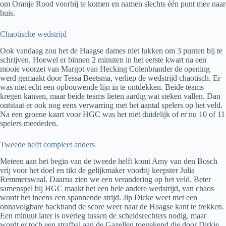
om Oranje Rood voorbij te komen en namen slechts één punt mee naar
huis.
Chaotische wedstrijd
Ook vandaag zou het de Haagse dames niet lukken om 3 punten bij te
schrijven. Hoewel er binnen 2 minuten in het eerste kwart na een
mooie voorzet van Margot van Hecking Colenbrander de opening
werd gemaakt door Tessa Beetsma, verliep de wedstrijd chaotisch. Er
was niet echt een opbouwende lijn in te ontdekken. Beide teams
kregen kansen, maar beide teams lieten aardig wat steken vallen. Dan
ontstaat er ook nog eens verwarring met het aantal spelers op het veld.
Na een groene kaart voor HGC was het niet duidelijk of er nu 10 of 11
spelers meededen.
Tweede helft compleet anders
Meteen aan het begin van de tweede helft komt Amy van den Bosch
vrij voor het doel en tikt de gelijkmaker voorbij keepster Julia
Remmerswaal. Daarna zien we een verandering op het veld. Beter
samenspel bij HGC maakt het een hele andere wedstrijd, van chaos
wordt het ineens een spannende strijd. Jip Dicke weet met een
onnavolgbare backhand de score weer naar de Haagse kant te trekken.
Een minuut later is overleg tussen de scheidsrechters nodig, maar
wordt er toch een strafbal aan de Gazellen toegekend die door Dirkie