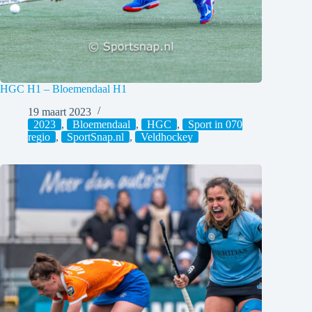
HGC H1 – Bloemendaal H1
19 maart 2023
2023
,
Bloemendaal
,
HGC
,
Sport in 070
regio
,
SportSnap.nl
,
Veldhockey