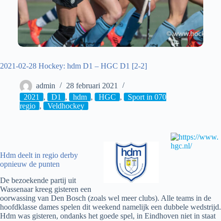
2021-02-28 Hockey: hdm D1 – HGC D1 [2-2]
admin
28 februari 2021
2021
,
D1
,
hdm
,
HGC
,
Sport in 070
regio
,
Veldhockey
Hdm deelt in regio derby
opnieuw de punten
De bezoekende partij uit
Wassenaar kreeg gisteren een
oorwassing van Den Bosch (zoals wel meer clubs). Alle teams in de
hoofdklasse dames spelen dit weekend namelijk een dubbele wedstrijd.
Hdm was gisteren, ondanks het goede spel, in Eindhoven niet in staat