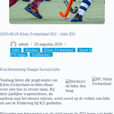
2020-08-29 Klein Zwitserland JD2 – hdm JD2
admin
29 augustus 2020
hdm
,
Hockey
,
Klein Zwitserland
,
Sport in
070 regio
,
Veldhockey
Krachtenmeting Haagse hockeyclubs
Vandaag lieten alle jeugd-teams van
Klein-Zwitserland en hdm elkaar
weer zien hoe ze ervoor staan. Bij
deze jaarlijkse wapenschouw, als
aanloop naar het nieuwe seizoen, werd zowel op de velden van hdm
als aan de Klatteweg bij KZ gestreden.
Hieronder een fotoverslag van de strijd tussen de JD2 teams van beide