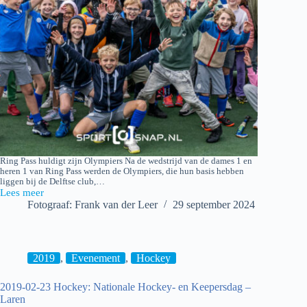
Ring Pass huldigt zijn Olympiers Na de wedstrijd van de dames 1 en
heren 1 van Ring Pass werden de Olympiers, die hun basis hebben
liggen bij de Delftse club,…
Lees meer
Ring
Fotograaf: Frank van der Leer
29 september 2024
Pass
–
huldiging
Olympiers
2019
,
Evenement
,
Hockey
2019-02-23 Hockey: Nationale Hockey- en Keepersdag –
Laren