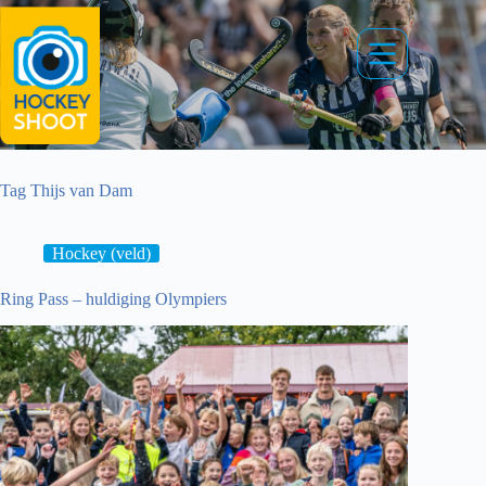
Ga
naar
de
inhoud
Tag
Thijs van Dam
Hockey (veld)
Ring Pass – huldiging Olympiers