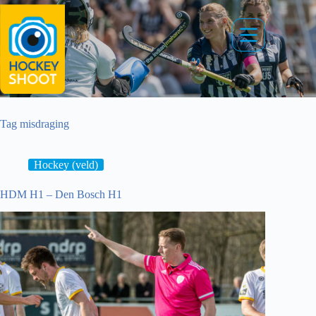
Ga
naar
de
inhoud
Tag
misdraging
Hockey (veld)
HDM H1 – Den Bosch H1