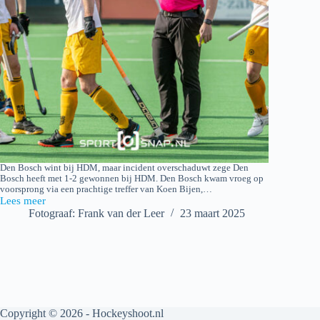
Den Bosch wint bij HDM, maar incident overschaduwt zege Den
Bosch heeft met 1-2 gewonnen bij HDM. Den Bosch kwam vroeg op
voorsprong via een prachtige treffer van Koen Bijen,…
Lees meer
HDM
Fotograaf: Frank van der Leer
23 maart 2025
H1
–
Den
Bosch
H1
Copyright © 2026 - Hockeyshoot.nl