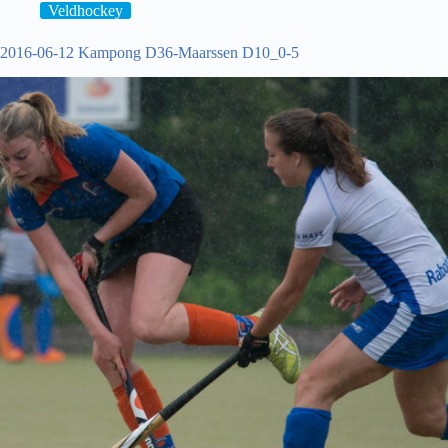
Veldhockey
2016-06-12 Kampong D36-Maarssen D10_0-5