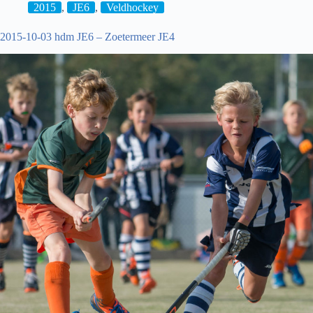
2015
,
JE6
,
Veldhockey
2015-10-03 hdm JE6 – Zoetermeer JE4