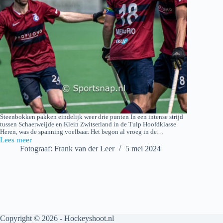
Steenbokken pakken eindelijk weer drie punten In een intense strijd
tussen Schaerweijde en Klein Zwitserland in de Tulp Hoofdklasse
Heren, was de spanning voelbaar. Het begon al vroeg in de…
Lees meer
Klein
Fotograaf: Frank van der Leer
5 mei 2024
Zwitserland
H1
–
Schaerweijde
H1
Copyright © 2026 - Hockeyshoot.nl