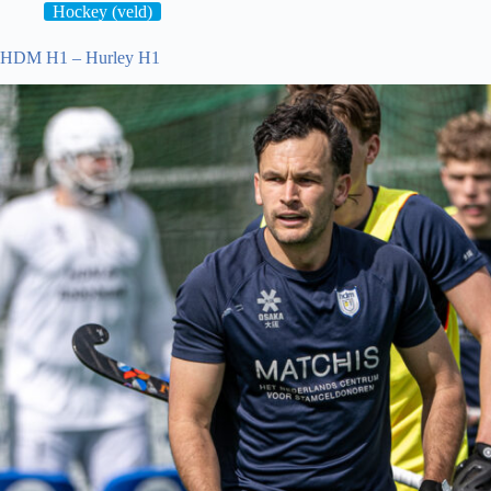
Hockey (veld)
HDM H1 – Hurley H1